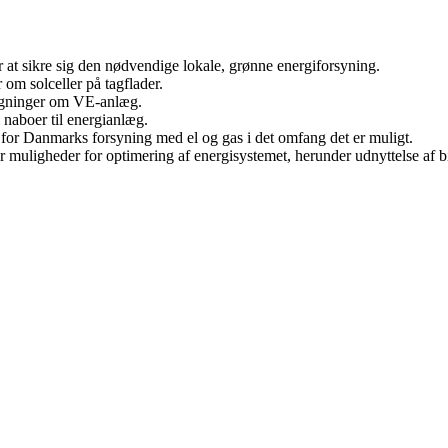
r at sikre sig den nødvendige lokale, grønne energiforsyning.
 om solceller på tagflader.
søgninger om VE-anlæg.
 naboer til energianlæg.
r for Danmarks forsyning med el og gas i det omfang det er muligt.
gger muligheder for optimering af energisystemet, herunder udnyttelse a