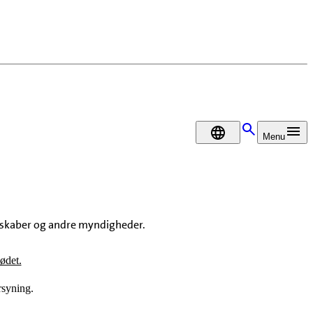
DA
Menu
lskaber og andre myndigheder.
ødet.
rsyning.