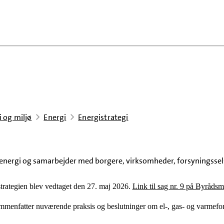
i og miljø
Energi
Energistrategi
energi og samarbejder med borgere, virksomheder, forsyningsse
trategien blev vedtaget den 27. maj 2026.
Link til sag nr. 9 på Byrådsm
menfatter nuværende praksis og beslutninger om el-, gas- og varmefo