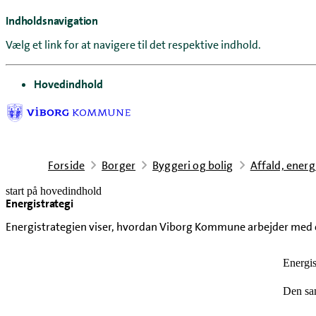
Indholdsnavigation
Vælg et link for at navigere til det respektive indhold.
gå til
Hovedindhold
Forside
Borger
Byggeri og bolig
Affald, energ
start på hovedindhold
Energistrategi
senest opdateret 25. juni 2026
Energistrategien viser, hvordan Viborg Kommune arbejder med 
Energis
Den sam