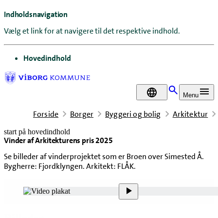
Indholdsnavigation
Vælg et link for at navigere til det respektive indhold.
gå til
Hovedindhold
DA
Menu
Forside
Borger
Byggeri og bolig
Arkitektur
start på hovedindhold
Vinder af Arkitekturens pris 2025
senest opdateret 22. april 2026
Se billeder af vinderprojektet som er Broen over Simested Å.
Bygherre: Fjordklyngen. Arkitekt: FLÅK.
Indholdsnavigation