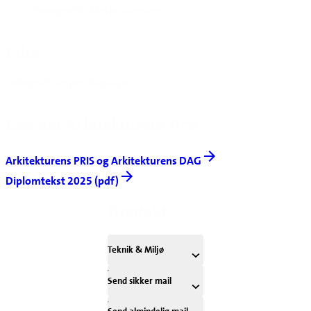
Fotografi
© Mette Johnsen
Film
Fotograf: Jesper Aagaard
Læs om Arkitekturens Pris
Arkitekturens PRIS og Arkitekturens DAG
Diplomtekst 2025 (pdf)
Kontakt
Teknik & Miljø
Send sikker mail