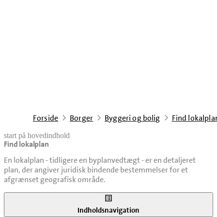
Forside
Borger
Byggeri og bolig
Find lokalpla
start på hovedindhold
Find lokalplan
senest opdateret 19. maj 2026
En lokalplan - tidligere en byplanvedtægt - er en detaljeret
plan, der angiver juridisk bindende bestemmelser for et
afgrænset geografisk område.
Indholdsnavigation