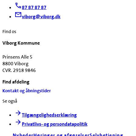
87 87 87 87
viborg@viborg.dk
Find os
Viborg Kommune
Prinsens Alle 5
8800 Viborg
CVR. 2918 9846
Find afdeling
Kontakt og åbningstider
Se også
Tilgængelighedserklæring
Privatlivs- og persondatapolitik
Nyheder
Høringer og afgørelser
Selvbetjening