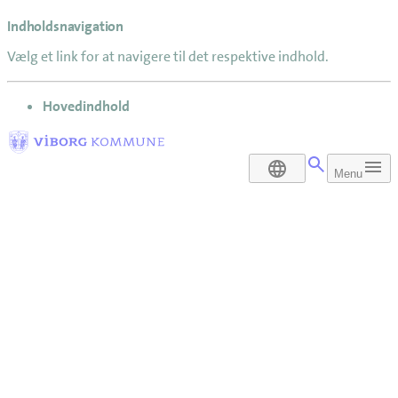
Indholdsnavigation
Vælg et link for at navigere til det respektive indhold.
gå til
Hovedindhold
DA
Menu