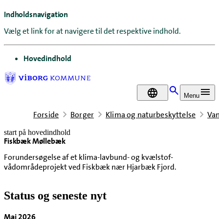
Indholdsnavigation
Vælg et link for at navigere til det respektive indhold.
gå til
Hovedindhold
DA
Menu
Forside
Borger
Klima og naturbeskyttelse
Va
start på hovedindhold
Fiskbæk Møllebæk
senest opdateret 10. juni 2026
Forundersøgelse af et klima-lavbund- og kvælstof-
vådområdeprojekt ved Fiskbæk nær Hjarbæk Fjord.
Status og seneste nyt
Maj 2026