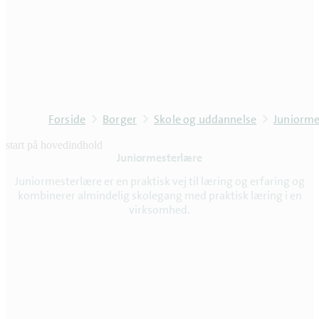
Forside
Borger
Skole og uddannelse
Juniorme
start på hovedindhold
Juniormesterlære
senest opdateret 16. juni 2026
Juniormesterlære er en praktisk vej til læring og erfaring og
kombinerer almindelig skolegang med praktisk læring i en
virksomhed.