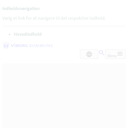
Indholdsnavigation
Vælg et link for at navigere til det respektive indhold.
gå til
Hovedindhold
DA
Menu