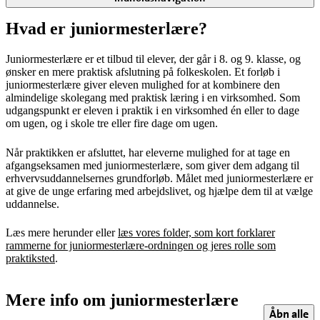
Hvad er juniormesterlære?
Juniormesterlære er et tilbud til elever, der går i 8. og 9. klasse, og
ønsker en mere praktisk afslutning på folkeskolen. Et forløb i
juniormesterlære giver eleven mulighed for at kombinere den
almindelige skolegang med praktisk læring i en virksomhed. Som
udgangspunkt er eleven i praktik i en virksomhed én eller to dage
om ugen, og i skole tre eller fire dage om ugen.
Når praktikken er afsluttet, har eleverne mulighed for at tage en
afgangseksamen med juniormesterlære, som giver dem adgang til
erhvervsuddannelsernes grundforløb. Målet med juniormesterlære er
at give de unge erfaring med arbejdslivet, og hjælpe dem til at vælge
uddannelse.
Læs mere herunder eller
læs vores folder, som kort forklarer
rammerne for juniormesterlære-ordningen og jeres rolle som
praktiksted
.
Mere info om juniormesterlære
Åbn alle