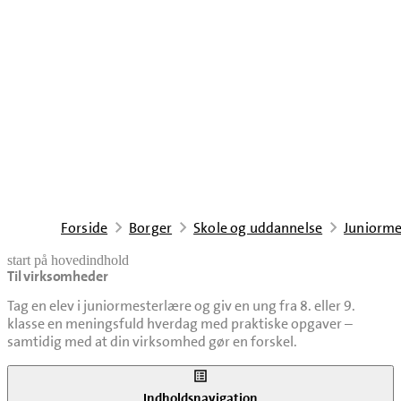
Forside
Borger
Skole og uddannelse
Juniorme
start på hovedindhold
Til virksomheder
senest opdateret 4. november 2025
Tag en elev i juniormesterlære og giv en ung fra 8. eller 9.
klasse en meningsfuld hverdag med praktiske opgaver –
samtidig med at din virksomhed gør en forskel.
Indholdsnavigation