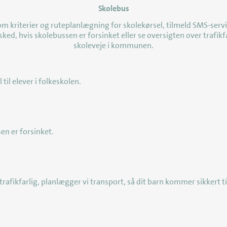
Skolebus
senest opdateret 10. juni 2026
m kriterier og ruteplanlægning for skolekørsel, tilmeld SMS-serv
sked, hvis skolebussen er forsinket eller se oversigten over trafikf
skoleveje i kommunen.
il elever i folkeskolen.
en er forsinket.
trafikfarlig, planlægger vi transport, så dit barn kommer sikkert til