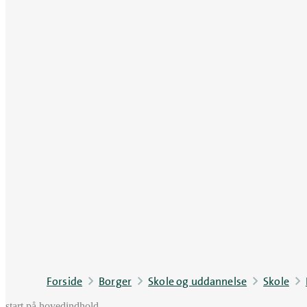
Forside
Borger
Skole og uddannelse
Skole
start på hovedindhold