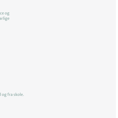
ice og
arlige
 og fra skole.