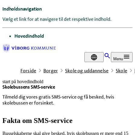
Indholdsnavigation
Vælg et link for at navigere til det respektive indhold.
gå til
Hovedindhold
DA
Menu
Forside
Borger
Skole og uddannelse
Skole
start på hovedindhold
Skolebussens SMS-service
senest opdateret 1. juli 2026
Tilmeld dig vores gratis SMS-service og få besked, hvis
skolebussen er forsinket.
Fakta om SMS-service
Busselskaberne skal give besked, hvis skolebussen er mere end 15