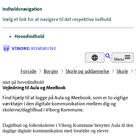
Indholdsnavigation
Vælg et link for at navigere til det respektive indhold.
gå til
Hovedindhold
DA
Menu
Forside
Borger
Skole og uddannelse
Skole
start på hovedindhold
Vejledning til Aula og MeeBook
senest opdateret 16. juni 2026
Find hjælp til at logge på Aula og Meebook, som er to vigtige
værktøjer i den digitale kommunikation mellem dig og
skolerne/dagtilbud i Viborg Kommune.
Dagtilbud og folkeskolerne i Viborg Kommune benytter Aula til den
daglige digitale kommunikation med forældre og elever.