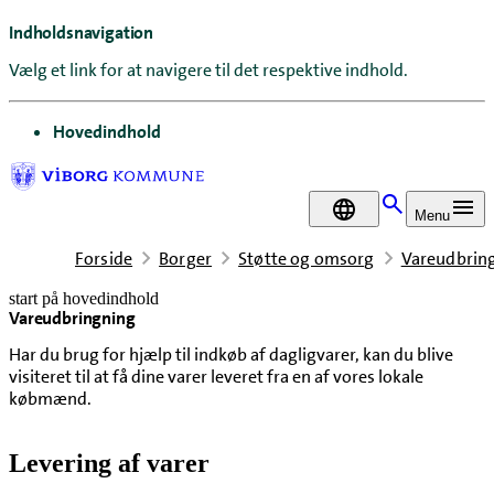
Indholdsnavigation
Vælg et link for at navigere til det respektive indhold.
gå til
Hovedindhold
DA
Menu
Forside
Borger
Støtte og omsorg
Vareudbrin
start på hovedindhold
Vareudbringning
senest opdateret 30. juni 2026
Har du brug for hjælp til indkøb af dagligvarer, kan du blive
visiteret til at få dine varer leveret fra en af vores lokale
købmænd.
Levering af varer