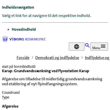
Indholdsnavigation
Vælg et link for at navigere til det respektive indhold.
gå til
Hovedindhold
DA
Menu
Forside
Demokrati og indflydelse
Indflydelse og
start på hovedindhold
Karup: Grundvandssænkning ved Flyvestation Karup
senest opdateret 10. juni 2026
Afgørelse om tilladelse til midlertidig grundvandssænkning
ved etablering af nyt flyindfangningssystem.
Grundvand
Type
Afgørelse