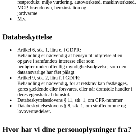
restprodukt, miljø vurdering, autoværksted, maskinværksted,
MCP, brændeovn, benzinstation og
jordvarme
M.v.
Databeskyttelse
Artikel 6, stk. 1, litra e, i GDPR:
Behandling er nødvendig af hensyn til udførelse af en
opgave i samfundets interesse eller som
henhører under offentlig myndighedsudøvelse, som den
dataansvarlige har fået pålagt
Artikel 9, stk. 2, litra f, i GDPR:
Behandling er nødvendig, for at retskrav kan fastlægges,
gøres gældende eller forsvares, eller når domstole handler i
deres egenskab af domstol.
Databeskyttelseslovens § 11, stk. 1, om CPR-nummer
Databeskyttelseslovens § 8, stk. 1, om straffedomme og
lovovertrædelser.
Hvor har vi dine personoplysninger fra?