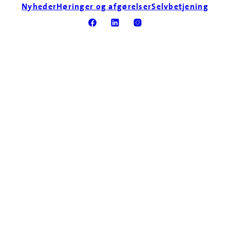
Nyheder
Høringer og afgørelser
Selvbetjening