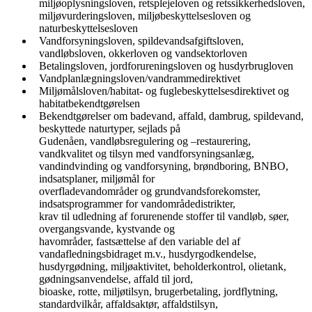
miljøoplysningsloven, retsplejeloven og retssikkerhedsloven,
miljøvurderingsloven, miljøbeskyttelsesloven og
naturbeskyttelsesloven
Vandforsyningsloven, spildevandsafgiftsloven,
vandløbsloven, okkerloven og vandsektorloven
Betalingsloven, jordforureningsloven og husdyrbrugloven
Vandplanlægningsloven/vandrammedirektivet
Miljømålsloven/habitat- og fuglebeskyttelsesdirektivet og
habitatbekendtgørelsen
Bekendtgørelser om badevand, affald, dambrug, spildevand,
beskyttede naturtyper, sejlads på
Gudenåen, vandløbsregulering og –restaurering,
vandkvalitet og tilsyn med vandforsyningsanlæg,
vandindvinding og vandforsyning, brøndboring, BNBO,
indsatsplaner, miljømål for
overfladevandområder og grundvandsforekomster,
indsatsprogrammer for vandområdedistrikter,
krav til udledning af forurenende stoffer til vandløb, søer,
overgangsvande, kystvande og
havområder, fastsættelse af den variable del af
vandafledningsbidraget m.v., husdyrgodkendelse,
husdyrgødning, miljøaktivitet, beholderkontrol, olietank,
gødningsanvendelse, affald til jord,
bioaske, rotte, miljøtilsyn, brugerbetaling, jordflytning,
standardvilkår, affaldsaktør, affaldstilsyn,