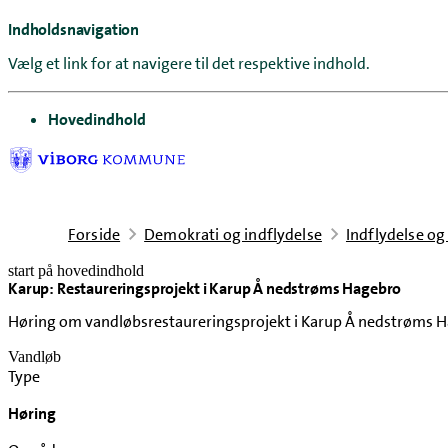
Indholdsnavigation
Vælg et link for at navigere til det respektive indhold.
gå til
Hovedindhold
Forside
Demokrati og indflydelse
Indflydelse og
start på hovedindhold
Karup: Restaureringsprojekt i Karup Å nedstrøms Hagebro
senest opdateret 9. juni 2026
Høring om vandløbsrestaureringsprojekt i Karup Å nedstrøms 
Vandløb
Type
Høring