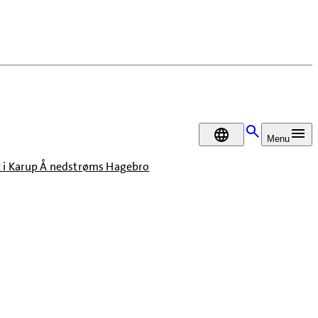
DA
Menu
t i Karup Å nedstrøms Hagebro