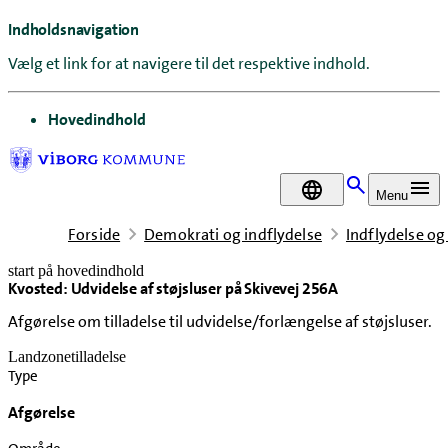
Indholdsnavigation
Vælg et link for at navigere til det respektive indhold.
gå til
Hovedindhold
DA
Menu
Forside
Demokrati og indflydelse
Indflydelse og
start på hovedindhold
Kvosted: Udvidelse af støjsluser på Skivevej 256A
senest opdateret 18. juni 2026
Afgørelse om tilladelse til udvidelse/forlængelse af støjsluser.
Landzonetilladelse
Type
Afgørelse