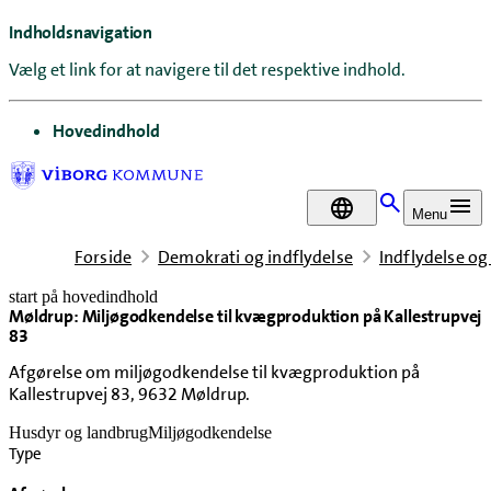
Indholdsnavigation
Vælg et link for at navigere til det respektive indhold.
gå til
Hovedindhold
DA
Menu
Forside
Demokrati og indflydelse
Indflydelse og
start på hovedindhold
Møldrup: Miljøgodkendelse til kvægproduktion på Kallestrupvej
senest opdateret 22. maj 2026
83
Afgørelse om miljøgodkendelse til kvægproduktion på
Kallestrupvej 83, 9632 Møldrup.
Husdyr og landbrug
Miljøgodkendelse
Type