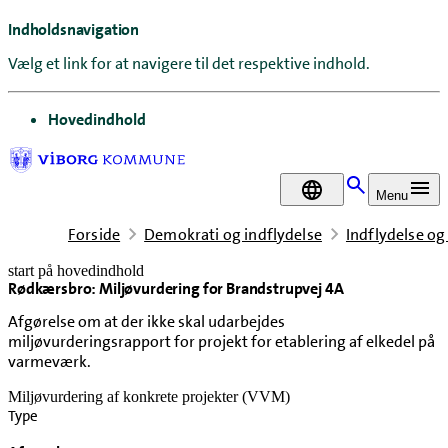
Indholdsnavigation
Vælg et link for at navigere til det respektive indhold.
gå til
Hovedindhold
DA
Menu
Forside
Demokrati og indflydelse
Indflydelse og
start på hovedindhold
Rødkærsbro: Miljøvurdering for Brandstrupvej 4A
senest opdateret 18. juni 2026
Afgørelse om at der ikke skal udarbejdes
miljøvurderingsrapport for projekt for etablering af elkedel på
varmeværk.
Miljøvurdering af konkrete projekter (VVM)
Type