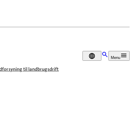
DA
Menu
forsyning til landbrugsdrift