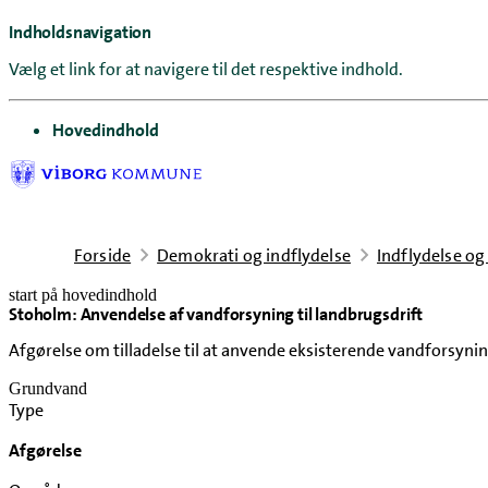
Indholdsnavigation
Vælg et link for at navigere til det respektive indhold.
gå til
Hovedindhold
Forside
Demokrati og indflydelse
Indflydelse og
start på hovedindhold
Stoholm: Anvendelse af vandforsyning til landbrugsdrift
senest opdateret 15. juni 2026
Afgørelse om tilladelse til at anvende eksisterende vandforsyni
Grundvand
Type
Afgørelse