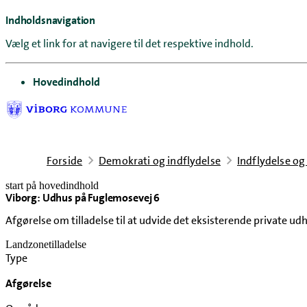
Indholdsnavigation
Vælg et link for at navigere til det respektive indhold.
gå til
Hovedindhold
Forside
Demokrati og indflydelse
Indflydelse og
start på hovedindhold
Viborg: Udhus på Fuglemosevej 6
senest opdateret 16. juni 2026
Afgørelse om tilladelse til at udvide det eksisterende private ud
Landzonetilladelse
Type
Afgørelse