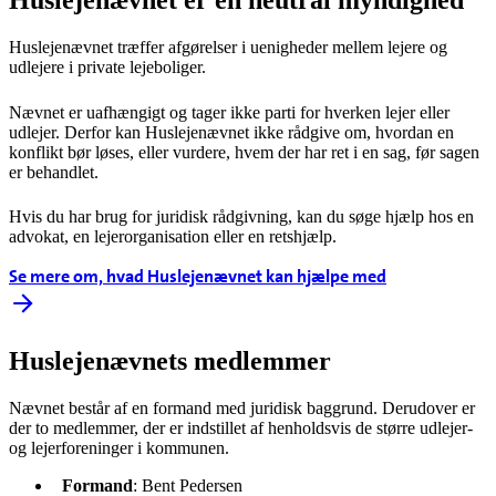
Huslejenævnet er en neutral myndighed
Huslejenævnet træffer afgørelser i uenigheder mellem lejere og
udlejere i private lejeboliger.
Nævnet er uafhængigt og tager ikke parti for hverken lejer eller
udlejer. Derfor kan Huslejenævnet ikke rådgive om, hvordan en
konflikt bør løses, eller vurdere, hvem der har ret i en sag, før sagen
er behandlet.
Hvis du har brug for juridisk rådgivning, kan du søge hjælp hos en
advokat, en lejerorganisation eller en retshjælp.
Se mere om, hvad Huslejenævnet kan hjælpe med
Huslejenævnets medlemmer
Nævnet består af en formand med juridisk baggrund. Derudover er
der to medlemmer, der er indstillet af henholdsvis de større udlejer-
og lejerforeninger i kommunen.
Formand
: Bent Pedersen