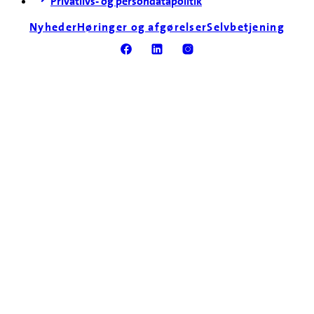
Privatlivs- og persondatapolitik
Nyheder
Høringer og afgørelser
Selvbetjening