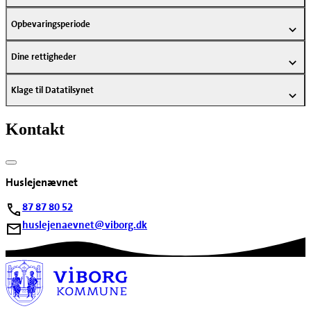
Opbevaringsperiode
Dine rettigheder
Klage til Datatilsynet
Kontakt
Huslejenævnet
87 87 80 52
huslejenaevnet@viborg.dk