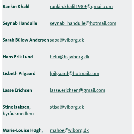
Rankin Khalil
rankin.khalil1989@gmail.com
Seynab Handulle
seynab_handulle@hotmail.com
Sarah Bülow Andersen
saba@viborg.dk
Hans Erik Lund
helu@bsjviborg.dk
Lisbeth Pilgaard
lpilgaard@hotmail.com
Lasse Erichsen
lasse.erichsen@gmail.com
Stine Isaksen,
stisa@viborg.dk
byrådsmedlem
Marie-Louise Høgh,
mahoe@viborg.dk