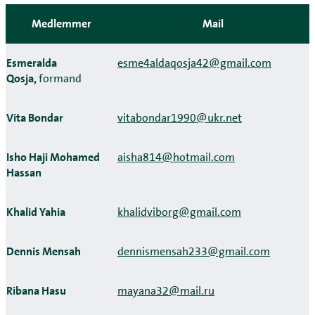
Medlemmer
Mail
Esmeralda
esme4aldaqosja42@gmail.com
Qosja,
formand
Vita Bondar
vitabondar1990@ukr.net
Isho Haji Mohamed
aisha814@hotmail.com
Hassan
Khalid Yahia
khalidviborg@gmail.com
Dennis Mensah
dennismensah233@gmail.com
Ribana Hasu
mayana32@mail.ru