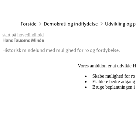
Forside
Demokrati og indflydelse
Udvikling og p
start på hovedindhold
Hans Tausens Minde
senest opdateret 23. juni 2026
Historisk mindelund med mulighed for ro og fordybelse.
Vores ambition er at udvikle 
Skabe mulighed for ro 
Etablere bedre adgang 
Bruge beplantningen i 