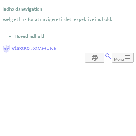
Indholdsnavigation
Vælg et link for at navigere til det respektive indhold.
gå til
Hovedindhold
DA
Menu