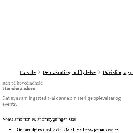
Forside
Demokrati og indflydelse
Udvikling og p
start på hovedindhold
Stænderpladsen
senest opdateret 23. juni 2026
Det nye samlingssted skal danne om særlige oplevelser og
Vores ambition er, at ombygningen skal:
Gennemføres med lavt CO2 aftryk f.eks. genanvendes