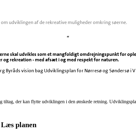
 om udviklingen af de rekreative muligheder omkring søerne.
“
erne skal udvikles som et mangfoldigt omdrejningspunkt for ople
er og rekreation - med afsæt i og med respekt for naturen.
org Byråds vision bag Udviklingsplan for Nørresø og Søndersø i V
g tiltag, der kan flytte udviklingen i den ønskede retning. Udviklingsp
Læs planen