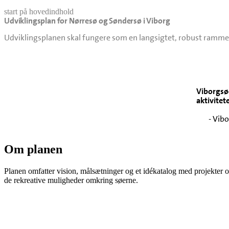
start på hovedindhold
Udviklingsplan for Nørresø og Søndersø i Viborg
senest opdateret 22. juni 2026
Udviklingsplanen skal fungere som en langsigtet, robust ramme
Viborgsø
aktivitet
- Vib
Om planen
Planen omfatter vision, målsætninger og et idékatalog med projekter o
de rekreative muligheder omkring søerne.