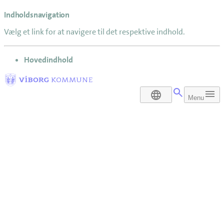
Indholdsnavigation
Vælg et link for at navigere til det respektive indhold.
gå til
Hovedindhold
DA
Menu