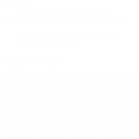
Infrastruktur
Der er opsat belysning ved boldbanerne. Rastområdet ved
Herredsvejen har fået kørefast bundopbygning og bænkene ved
Søvej er flyttet lidt væk fra vejen.
Hævet vejflade og bump
ved vejkrydset ved Søvej,
Viborgvej, Sandstræde og Brovej.
Bump på Søvej og Skårupvej.
Billeder fra Klejtrup