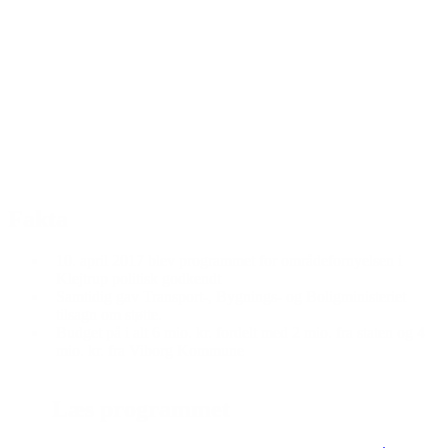
Fakta
10. april 2017 blev programmet for områdefornyelsen i
Klejtrup politisk godkendt
Samtidig gav Transport-, Bygnings- og Boligministeriet
tilsagn om støtte.
Budget på i alt 6 mio. kr. fordelt med 2 mio. fra staten og 4
mio. kr. fra Viborg Kommune
Læs programmet