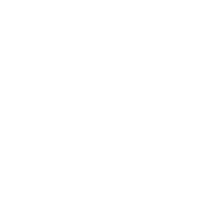
Torvet er anlagt med teglbelægning. Der er opsat et stort
specialfremstillet siddemøbel. Busskuret er renoveret, belysningen er
forbedret og der er plantet træer.
Købmandspladsen
Pladsen er anlagt med teglbelægning, en flot rundbænk. Der er opsat
et stort granitinstrument og plantet nye træer.
Parkeringslommen
Pladsen der i mange år var en byggetomt er blevet et lille byrum
med p-plads.
Legeparken
Der er anlagt en skaterbane med rækværk og bedre belysning med
tidsstyring. Der er opsat lys i bålhuset og ved multibanen.
Hundeskoven
Borgerforeningen har købt et mindre areal ved siden af Energi
Viborgs areal ved regnvandsbassinet. Disse arealer er blevet
indhegnet og er et godt sted til hundeluftning.