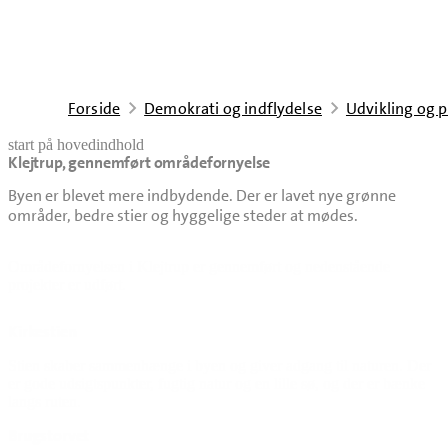
Forside
Demokrati og indflydelse
Udvikling og p
start på hovedindhold
Klejtrup, gennemført områdefornyelse
senest opdateret 20. oktober 2025
Byen er blevet mere indbydende. Der er lavet nye grønne
områder, bedre stier og hyggelige steder at mødes.
Områdefornyelsen i Klejtrup er gennemført og nedenstående
projekter er udført.
Kirkestien
Stien skaber sammenhænge i byen og giver adgang til naturen. Der
er gode udsigtspunkter, fugtig natur og en lille sø, og der er bænke
langs ruten.
Brugstorvet