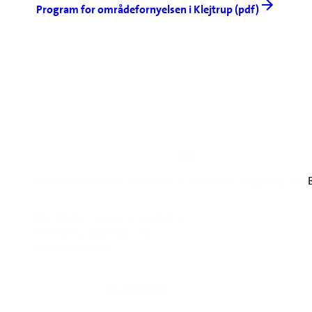
Program for områdefornyelsen i Klejtrup (pdf)
Områdefornyelsen er støttet af Transport, Bygnings- og B
Områdefornyelsen er støttet af
Transport, Bygnings- og
Boligministeriet.
Kontakt