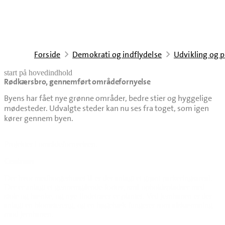
Forside
Demokrati og indflydelse
Udvikling og p
start på hovedindhold
Rødkærsbro, gennemført områdefornyelse
senest opdateret 20. oktober 2025
Byens har fået nye grønne områder, bedre stier og hyggelige
mødesteder. Udvalgte steder kan nu ses fra toget, som igen
kører gennem byen.
Projekter i områdefornyelsen.
Centrum
Der hvor medborgerhuset lå er der anlagt et grønt parkeringsareal.
Der er anlagt et gennemgående fortov, små opholdspladser med
stole og bænke, og nye lindetræer er plantet. Ved jernbanen er der
anlagt en blomstereng, og en bøgehæk fungerer som afskærmning
mod jernbanen.