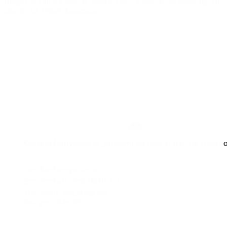
Budget på i alt 8,4 mio. kr. fordelt med 2,8 mio. kr. fra staten og 5,6
mio. kr. fra Viborg kommune.
Områdefornyelsen er gennemført med støtte fra Transpor
Områdefornyelsen er
gennemført med støtte fra
Transport- Bygnings og
Boligministeriet.