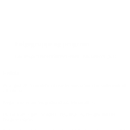
Følgegruppe og program
Læs program for områdefornyelsen i Rødkærsbro
(pdf)
Fakta
26. august 2015 meddelte ministeriet reservation af et støttebeløb på
2,8 mio. kr.
Programmet er politisk godkendt 22. februar 2017.
14. marts 2017 gav Transport-, Bygnings- og Boligministeriet
tilsagn om støtte.