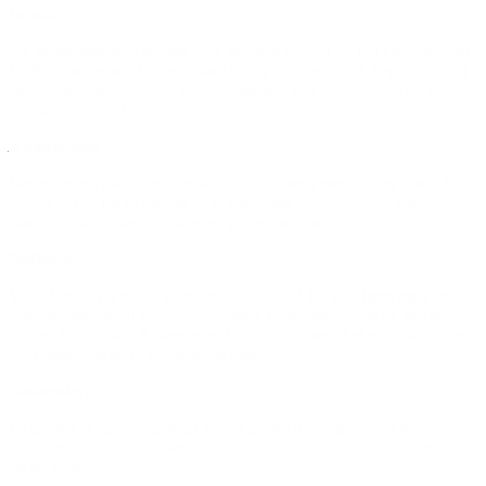
Lunden
Ny gennemgående sti, der snor gennem parken og ind i skoven ved
kraftvarmeværket. Der er opført en ny toiletbygning, hegn omkring
søen, opsat belysning og opholdsmøbler. Der er sået græs og plantet
blomstrende buske.
Æbleskoven
Der er anlagt asfaltstier, der forbinder skoven med hal og skole. På
stierne er der malet ord og tal til udendørs undervisning. Ved
skolen/hallen er der etableret en pumptrack-bane.
Sydbyen
Ved Mimosevej er der etableret et legeareal for små børn med en
snørklet asfaltsti til cykling, klatreøer, et madpakkehus og der er
plantet frugtbuske. Arkæologer fandt også spor af et oldtidslanghus,
som beskrives på et kortbord på stedet.
Gavlmaleri
På gavlen af Søndergade 21 er det gamle reklame-maleri for
"Prinsen Bryg" genopført. Maleriet er synligt fra både Søndergade
og fra toget.