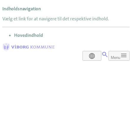
Indholdsnavigation
Vælg et link for at navigere til det respektive indhold.
gå til
Hovedindhold
DA
Menu