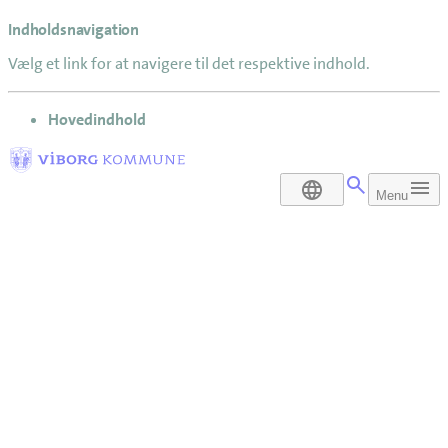
Indholdsnavigation
Vælg et link for at navigere til det respektive indhold.
gå til
Hovedindhold
DA
Menu