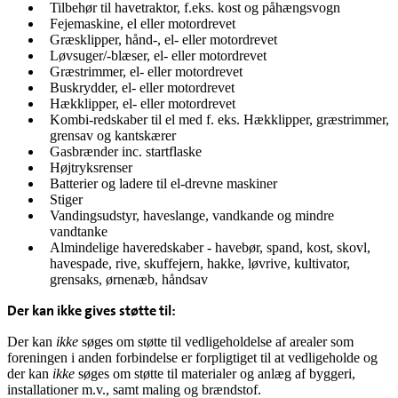
Tilbehør til havetraktor, f.eks. kost og påhængsvogn
Fejemaskine, el eller motordrevet
Græsklipper, hånd-, el- eller motordrevet
Løvsuger/-blæser, el- eller motordrevet
Græstrimmer, el- eller motordrevet
Buskrydder, el- eller motordrevet
Hækklipper, el- eller motordrevet
Kombi-redskaber til el med f. eks. Hækklipper, græstrimmer,
grensav og kantskærer
Gasbrænder inc. startflaske
Højtryksrenser
Batterier og ladere til el-drevne maskiner
Stiger
Vandingsudstyr, haveslange, vandkande og mindre
vandtanke
Almindelige haveredskaber - havebør, spand, kost, skovl,
havespade, rive, skuffejern, hakke, løvrive, kultivator,
grensaks, ørnenæb, håndsav
Der kan ikke gives støtte til:
Der kan
ikke
søges om støtte til vedligeholdelse af arealer som
foreningen i anden forbindelse er forpligtiget til at vedligeholde og
der kan
ikke
søges om støtte til materialer og anlæg af byggeri,
installationer m.v., samt maling og brændstof.