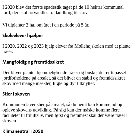
I 2020 blev det første spadestik taget på de 10 hektar kommunal
jord, der skal forvandles fra landbrug til skov.
Vi tilplanter 2 ha. om året i en periode på 5 år.
Skoleelever hjælper
I 2020, 2022 og 2023 hjalp elever fra Møllehøjskolen med at plante
træer.
Mangfoldig og fremtidssikret
Der bliver plantet hjemmehørende træer og buske, der er tilpasset
jordforholdene på arealet, så det bliver en stabil og fremtidssikret
skov med mange insekter, fugle og dyr tilknyttet.
Stier i skoven
Kommunen laver stier på arealet, så du nemt kan komme ud og
opleve skovens udvikling. På sigt kan der måske komme flere
faciliteter til friluftsliv, men først og fremmest skal der være træer i
skoven.
Klimaneutral i 2050