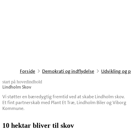
Forside
Demokrati og indflydelse
Udvikling og p
start på hovedindhold
Lindholm Skov
senest opdateret 5. maj 2026
Vi støtter en bæredygtig fremtid ved at skabe Lindholm skov.
Et fint partnerskab med Plant Et Træ, Lindholm Biler og Viborg
Kommune.
10 hektar bliver til skov