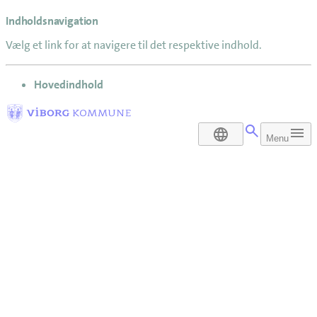
Indholdsnavigation
Vælg et link for at navigere til det respektive indhold.
gå til
Hovedindhold
DA
Menu