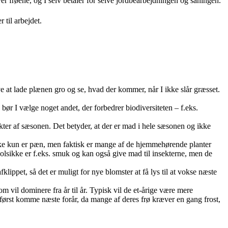
er frøene, og I selv betaler for selve jordbearbejdningen og såningen.
 til arbejdet.
e at lade plænen gro og se, hvad der kommer, når I ikke slår græsset.
bør I vælge noget andet, der forbedrer biodiversiteten – f.eks.
kter af sæsonen. Det betyder, at der er mad i hele sæsonen og ikke
 ikke kun er pæn, men faktisk er mange af de hjemmehørende planter
 solsikke er f.eks. smuk og kan også give mad til insekterne, men de
afklippet, så det er muligt for nye blomster at få lys til at vokse næste
 som vil dominere fra år til år. Typisk vil de et-årige være mere
isk først komme næste forår, da mange af deres frø kræver en gang frost,