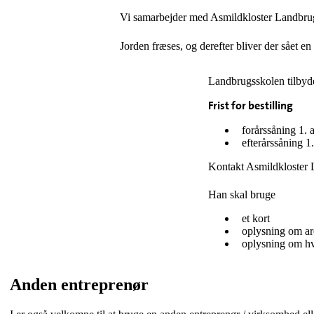
Vi samarbejder med Asmildkloster Landbrugss
Jorden fræses, og derefter bliver der sået 
Landbrugsskolen tilbyde
Frist for bestilling
forårssåning 1. a
efterårssåning 1.
Kontakt Asmildkloster
Han skal bruge
et kort
oplysning om are
oplysning om hv
Anden entreprenør