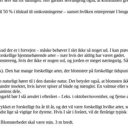
er selv stå for såningen. Her gælder selvfølgelig også, at kommunen giv
til 50 % i tilskud til omkostningerne – uanset hvilken entreprenør I bruger
ad der er i forvejen – måske behøver I slet ikke så noget ud. I kan prøv
orskellige hjemmehørende arter – især hvis der aldrig har været gødet.
stereng, hvis der ikke er nogen sol, og jorden er meget næringsrig. Så 
. Den har mange forskellige arter, der blomstrer på forskellige tidspun
n naturligt hører til i den danske natur. Det betyder også, at blomsten
andre insekter, hvis larver spiser af blade og stængler. En valmue eller
antens dele.
ngæld bør I slå arealet i efteråret – f.eks. i oktober/november, og fjerne 
kket er forskelligt fra år til år, og det vil være forskelligt hvilke arter,
st lige så vigtige for dyrene. Hvis I sår i foråret, vil de flerårige typ
r. Blomsterbedet skal være min. 3 m bredt.