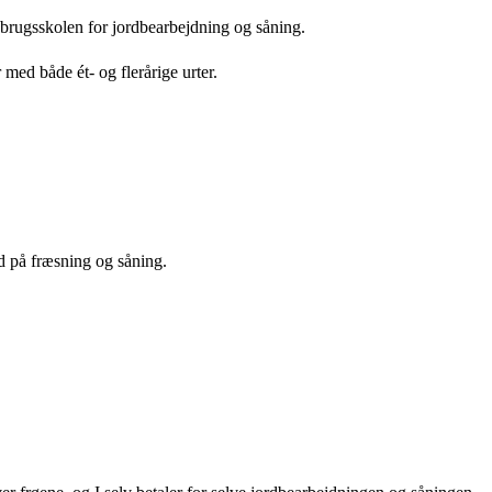
dbrugsskolen for jordbearbejdning og såning.
med både ét- og flerårige urter.
d på fræsning og såning.