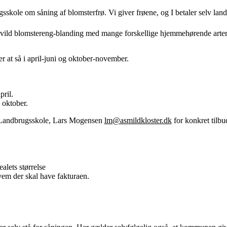
kole om såning af blomsterfrø. Vi giver frøene, og I betaler selv lan
en vild blomstereng-blanding med mange forskellige hjemmehørende arter 
r at så i april-juni og oktober-november.
pril.
 oktober.
 Landbrugsskole, Lars Mogensen
lm@asmildkloster.dk
for konkret tilbu
alets størrelse
em der skal have fakturaen.