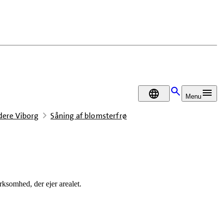
DA
Menu
dere Viborg
Såning af blomsterfrø
irksomhed, der ejer arealet.