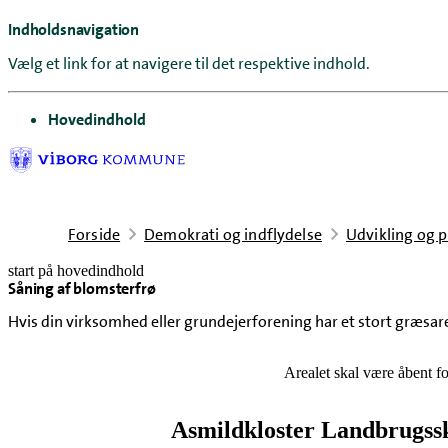
Indholdsnavigation
Vælg et link for at navigere til det respektive indhold.
gå til
Hovedindhold
Forside
Demokrati og indflydelse
Udvikling og p
start på hovedindhold
Såning af blomsterfrø
senest opdateret 23. juni 2026
Hvis din virksomhed eller grundejerforening har et stort græsarea
Arealet skal være åbent for
Asmildkloster Landbrugss