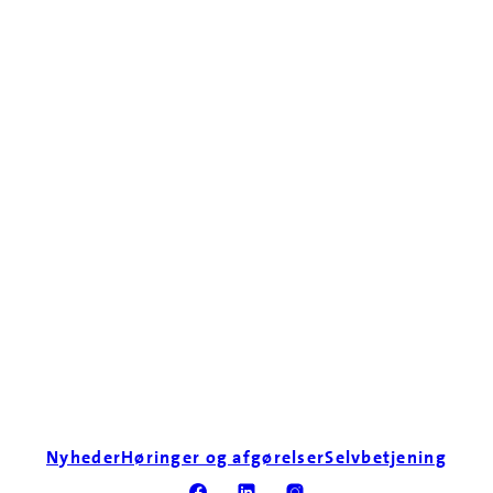
Nyheder
Høringer og afgørelser
Selvbetjening