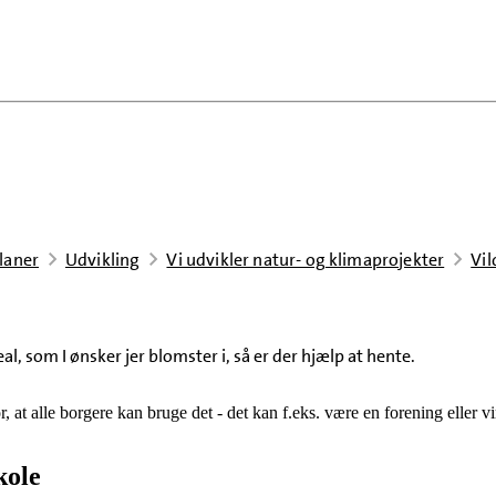
laner
Udvikling
Vi udvikler natur- og klimaprojekter
Vil
l, som I ønsker jer blomster i, så er der hjælp at hente.
, at alle borgere kan bruge det - det kan f.eks. være en forening eller v
kole