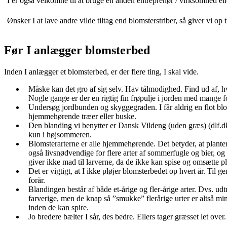
I er også velkomne til at bruge en anden entreprenør / virksomhed ell
Ønsker I at lave andre vilde tiltag end blomsterstriber, så giver vi op 
Før I anlægger blomsterbed
Inden I anlægger et blomsterbed, er der flere ting, I skal vide.
Måske kan det gro af sig selv. Hav tålmodighed. Find ud af, hv
Nogle gange er der en rigtig fin frøpulje i jorden med mange f
Undersøg jordbunden og skyggegraden. I får aldrig en flot blom
hjemmehørende træer eller buske.
Den blanding vi benytter er Dansk Vildeng (uden græs) (dlf.dk)
kun i højsommeren.
Blomsterarterne er alle hjemmehørende. Det betyder, at plante
også livsnødvendige for flere arter af sommerfugle og bier, og 
giver ikke mad til larverne, da de ikke kan spise og omsætte pl
Det er vigtigt, at I ikke pløjer blomsterbedet op hvert år. Til ge
forår.
Blandingen består af både et-årige og fler-årige arter. Dvs. udtry
farverige, men de knap så ”smukke” flerårige urter er altså mind
inden de kan spire.
Jo bredere bælter I sår, des bedre. Ellers tager græsset let ove