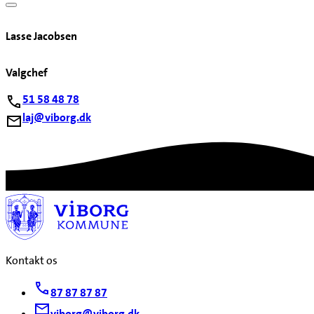
Lasse Jacobsen
Valgchef
51 58 48 78
laj@viborg.dk
Kontakt os
87 87 87 87
viborg@viborg.dk