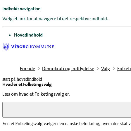
Indholdsnavigation
Vælg et link for at navigere til det respektive indhold.
gå til
Hovedindhold
Forside
Demokrati og indflydelse
Valg
Folket
start på hovedindhold
Hvad er et Folketingsvalg
senest opdateret 2. marts 2026
Læs om hvad et Folketingsvalg er.
Hvad er et Folketingsvalg
Ved et Folketingsvalg vælger den danske befolkning, hvem der skal v