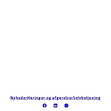
Nyheder
Høringer og afgørelser
Selvbetjening