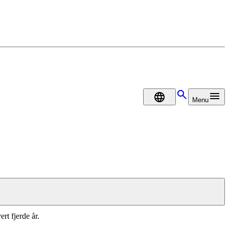
DA
Menu
rt fjerde år.