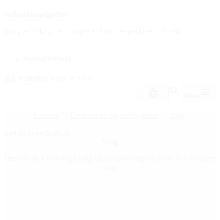
Indholdsnavigation
Vælg et link for at navigere til det respektive indhold.
gå til
Hovedindhold
DA
Menu
Forside
Demokrati og indflydelse
Valg
start på hovedindhold
Valg
senest opdateret 26. februar 2026
Læs om de forskellige valg og se stemmeprocenter fra tidligere
valg.