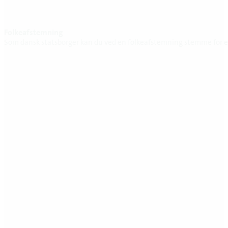
Folkeafstemning
Som dansk statsborger kan du ved en folkeafstemning stemme for ell