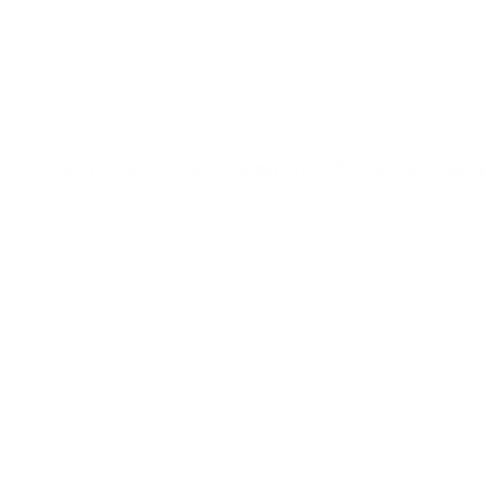
t kommende forløb omkring Energipark Tjele. Alle interesserede k