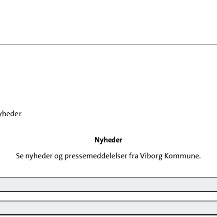
yheder
Nyheder
senest opdateret 27. juni 2026
Se nyheder og pressemeddelelser fra Viborg Kommune.