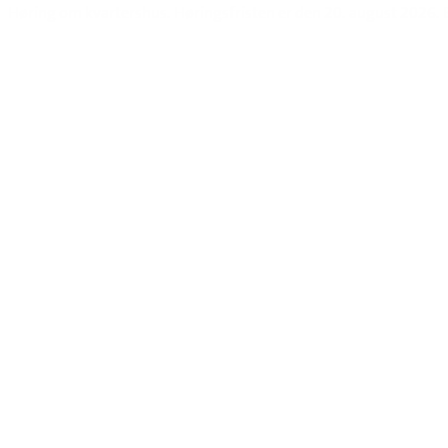
Høring om kvartershus. Høringsfristen er den 20. august 2026.