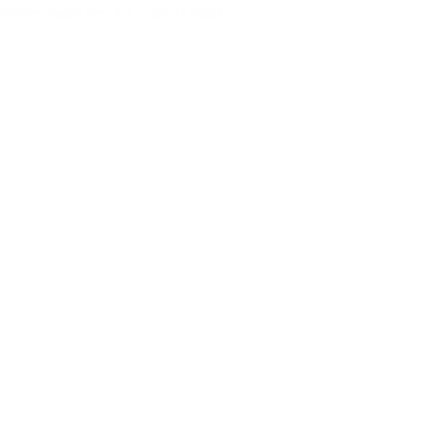
 Borgermøde den 12. august 2026.