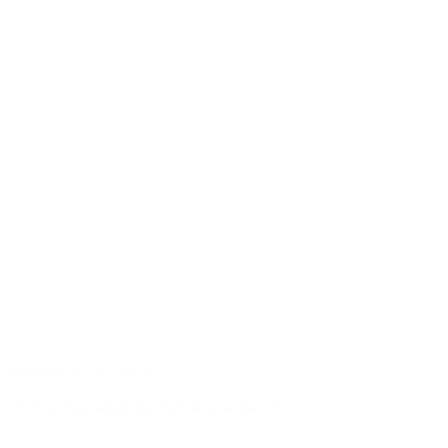
Nyheder
|
02.07.2026
Viborg: Planlægning ved Ellekonebakken