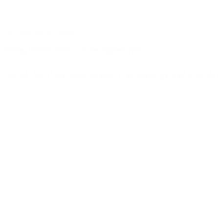
Nyheder
|
09.07.2026
Deltag i lokale møder om Energipark Tjele
Den lokale dialoggruppe inviterer til to offentlige møder om de