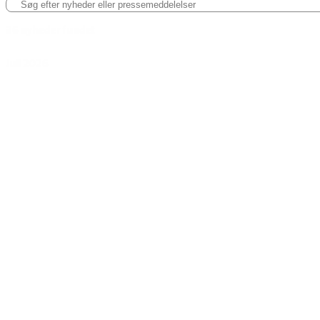
Søg efter nyheder eller pressemeddelelser
36 nyheder fundet
Juli 2026