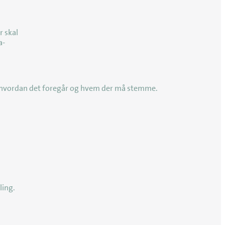
 skal
a-
 hvordan det foregår og hvem der må stemme.
ling.