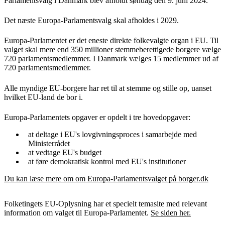
Parlamentsvalg i Danmark blev afholdt søndag den 9. juni 2024.
Det næste Europa-Parlamentsvalg skal afholdes i 2029.
Europa-Parlamentet er det eneste direkte folkevalgte organ i EU. Til
valget skal mere end 350 millioner stemmeberettigede borgere vælge
720 parlamentsmedlemmer. I Danmark vælges 15 medlemmer ud af
720 parlamentsmedlemmer.
Alle myndige EU-borgere har ret til at stemme og stille op, uanset
hvilket EU-land de bor i.
Europa-Parlamentets opgaver er opdelt i tre hovedopgaver:
at deltage i EU's lovgivningsproces i samarbejde med
Ministerrådet
at vedtage EU's budget
at føre demokratisk kontrol med EU's institutioner
Du kan læse mere om om Europa-Parlamentsvalget på borger.dk
Folketingets EU-Oplysning har et specielt temasite med relevant
information om valget til Europa-Parlamentet.
Se siden her.