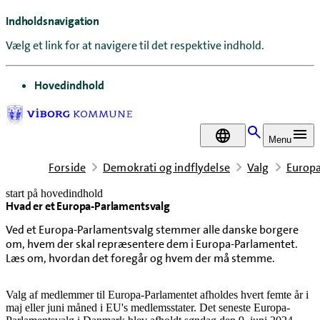
Indholdsnavigation
Vælg et link for at navigere til det respektive indhold.
gå til
Hovedindhold
DA
Menu
Forside
Demokrati og indflydelse
Valg
Europa
start på hovedindhold
Hvad er et Europa-Parlamentsvalg
senest opdateret 3. marts 2026
Ved et Europa-Parlamentsvalg stemmer alle danske borgere
om, hvem der skal repræsentere dem i Europa-Parlamentet.
Læs om, hvordan det foregår og hvem der må stemme.
Valg af medlemmer til Europa-Parlamentet afholdes hvert femte år i
maj eller juni måned i EU's medlemsstater. Det seneste Europa-