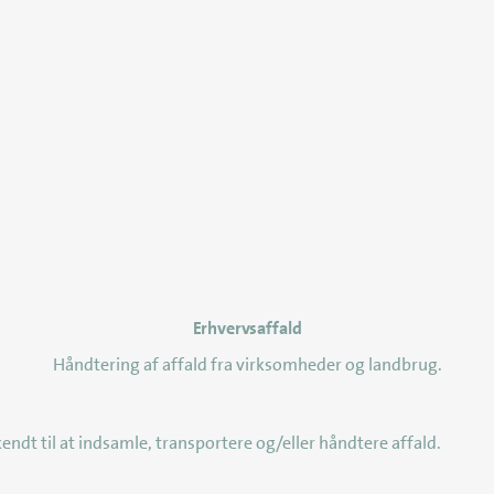
Erhvervsaffald
senest opdateret 27. april 2026
Håndtering af affald fra virksomheder og landbrug.
endt til at indsamle, transportere og/eller håndtere affald.