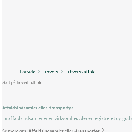
Forside
Erhverv
Erhvervsaffald
start på hovedindhold
Affaldsindsamler eller -transportør
En affaldsindsamler er en virksomhed, der er registreret og godk
Se mere om: Affaldsindsamler eller -transportør