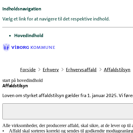
Indholdsnavigation
Vælg et link for at navigere til det respektive indhold.
gå til
Hovedindhold
Forside
Erhverv
Erhvervsaffald
Affaldstilsyn
start på hovedindhold
Affaldstilsyn
senest opdateret 15. april 2026
Loven om styrket affaldstilsyn gælder fra 1. januar 2025. Vi fø
Det betyder loven for din virksomhed
Alle virksomheder, der producerer affald, skal sikre, at de lever op til
• Affald skal sorteres korrekt og sendes til godkendte modtageanlæg