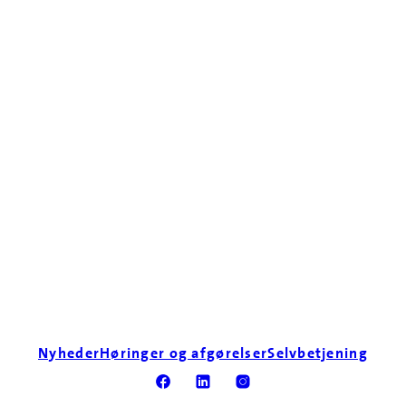
Nyheder
Høringer og afgørelser
Selvbetjening