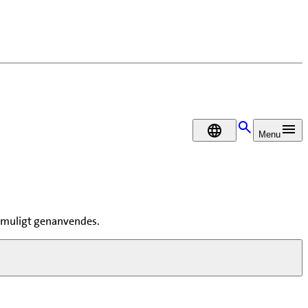
DA
Menu
st muligt genanvendes.