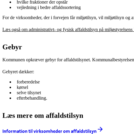
hvilke fraktioner der opstår
vejledning i bedre affaldssortering
For de virksomheder, der i forvejen får miljøtilsyn, vil miljøtilsyn og
Læs også om administrativt- og fysisk affaldstilsyn på miljøstyrelsen
Gebyr
Kommunen opkræver gebyr for affaldstilsynet. Kommunalbestyrelsen h
Gebyret dækker:
forberedelse
kørsel
selve tilsynet
efterbehandling.
Læs mere om affaldstilsyn
Information til virksomheder om affaldstilsyn