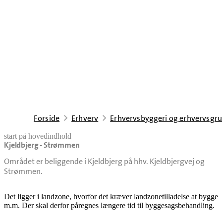
Forside
Erhverv
Erhvervsbyggeri og erhvervsgr
start på hovedindhold
Kjeldbjerg - Strømmen
senest opdateret 5. maj 2026
Området er beliggende i Kjeldbjerg på hhv. Kjeldbjergvej og
Strømmen.
Det ligger i landzone, hvorfor det kræver landzonetilladelse at bygge
m.m. Der skal derfor påregnes længere tid til byggesagsbehandling.