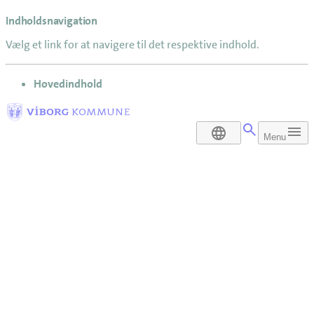
Indholdsnavigation
Vælg et link for at navigere til det respektive indhold.
gå til
Hovedindhold
DA
Menu