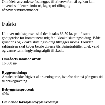
Områdets anvendelse fastlægges til erhvervsformål og kan kun
anvendes til lettere industri, lager, udstilling og
håndværksvirksomheder.
Fakta
Ud over mindsteprisen skal der betales 83,50 kr. pr. m² som
godtgørelse for kommunens udgift til kloaktilslutningsbidrag. Både
grundpris og kloaktilslutningsbidrag tillægges moms. Foruden
salgsprisen skal køber betale diverse tilslutningsafgifter til el, vand
og varme samt tinglysningsafgift til skøde.
Områdets samlede areal:
16.800 m²
Byggemodning:
Arealet er ikke frigivet af arkæologerne, hvorfor der må påregnes tid
til prøvegravning.
Bebyggelsesprocent:
40%
Gældende lokalplan/byplanvedtægt: