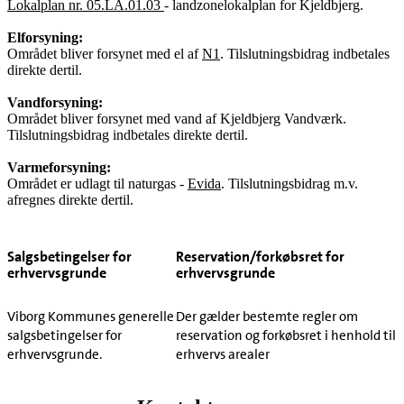
Lokalplan nr. 05.LA.01.03
- landzonelokalplan for Kjeldbjerg.
Elforsyning:
Området bliver forsynet med el af
N1
. Tilslutningsbidrag indbetales
direkte dertil.
Vandforsyning:
Området bliver forsynet med vand af Kjeldbjerg Vandværk.
Tilslutningsbidrag indbetales direkte dertil.
Varmeforsyning:
Området er udlagt til naturgas -
Evida
. Tilslutningsbidrag m.v.
afregnes direkte dertil.
Salgsbetingelser for
Reservation/forkøbsret for
erhvervsgrunde
erhvervsgrunde
Viborg Kommunes generelle
Der gælder bestemte regler om
salgsbetingelser for
reservation og forkøbsret i henhold til
erhvervsgrunde.
erhvervs arealer