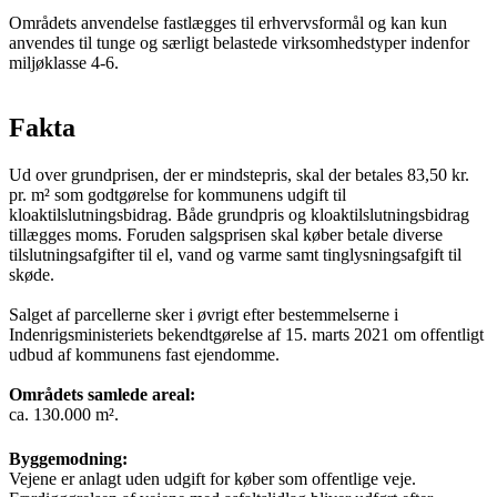
Områdets anvendelse fastlægges til erhvervsformål og kan kun
anvendes til tunge og særligt belastede virksomhedstyper indenfor
miljøklasse 4-6.
Fakta
Ud over grundprisen, der er mindstepris, skal der betales 83,50 kr.
pr. m² som godtgørelse for kommunens udgift til
kloaktilslutningsbidrag. Både grundpris og kloaktilslutningsbidrag
tillægges moms. Foruden salgsprisen skal køber betale diverse
tilslutningsafgifter til el, vand og varme samt tinglysningsafgift til
skøde.
Salget af parcellerne sker i øvrigt efter bestemmelserne i
Indenrigsministeriets bekendtgørelse af 15. marts 2021 om offentligt
udbud af kommunens fast ejendomme.
Områdets samlede areal:
ca. 130.000 m².
Byggemodning:
Vejene er anlagt uden udgift for køber som offentlige veje.