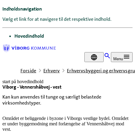
Indholdsnavigation
Vælg et link for at navigere til det respektive indhold.
gå til
Hovedindhold
DA
Menu
Forside
Erhverv
Erhvervsbyggeri og erhvervsgr
start på hovedindhold
Viborg - Vennershåbvej - vest
senest opdateret 5. maj 2026
Kan kun anvendes til tunge og særligt belastede
virksomhedstyper.
Området er beliggende i byzone i Viborgs vestlige bydel. Området
er under byggemodning med forlængelse af Vennershåbvej mod
vest.