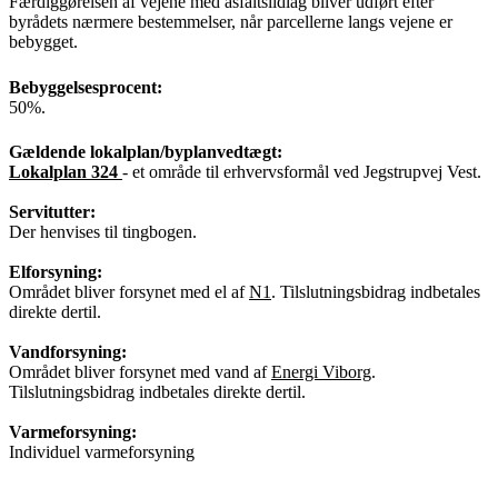
Færdiggørelsen af vejene med asfaltslidlag bliver udført efter
byrådets nærmere bestemmelser, når parcellerne langs vejene er
bebygget.
Bebyggelsesprocent:
50%.
Gældende lokalplan/byplanvedtægt:
Lokalplan 324
- et område til erhvervsformål ved Jegstrupvej Vest.
Servitutter:
Der henvises til tingbogen.
Elforsyning:
Området bliver forsynet med el af
N1
. Tilslutningsbidrag indbetales
direkte dertil.
Vandforsyning:
Området bliver forsynet med vand af
Energi Viborg
.
Tilslutningsbidrag indbetales direkte dertil.
Varmeforsyning:
Individuel varmeforsyning