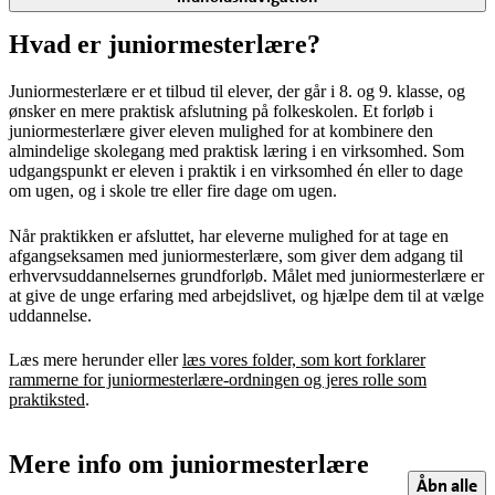
Hvad er juniormesterlære?
Juniormesterlære er et tilbud til elever, der går i 8. og 9. klasse, og
ønsker en mere praktisk afslutning på folkeskolen. Et forløb i
juniormesterlære giver eleven mulighed for at kombinere den
almindelige skolegang med praktisk læring i en virksomhed. Som
udgangspunkt er eleven i praktik i en virksomhed én eller to dage
om ugen, og i skole tre eller fire dage om ugen.
Når praktikken er afsluttet, har eleverne mulighed for at tage en
afgangseksamen med juniormesterlære, som giver dem adgang til
erhvervsuddannelsernes grundforløb. Målet med juniormesterlære er
at give de unge erfaring med arbejdslivet, og hjælpe dem til at vælge
uddannelse.
Læs mere herunder eller
læs vores folder, som kort forklarer
rammerne for juniormesterlære-ordningen og jeres rolle som
praktiksted
.
Mere info om juniormesterlære
Åbn alle