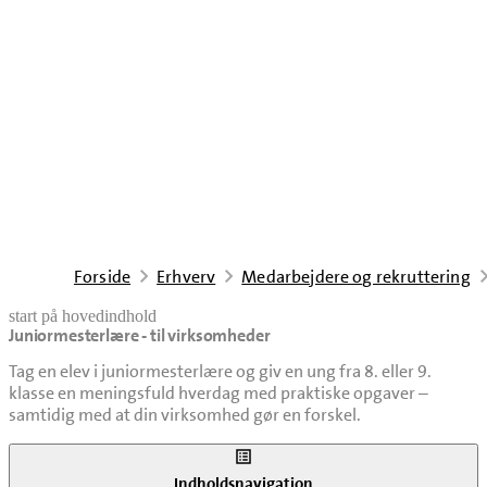
Forside
Erhverv
Medarbejdere og rekruttering
start på hovedindhold
Juniormesterlære - til virksomheder
senest opdateret 7. april 2026
Tag en elev i juniormesterlære og giv en ung fra 8. eller 9.
klasse en meningsfuld hverdag med praktiske opgaver –
samtidig med at din virksomhed gør en forskel.
Indholdsnavigation