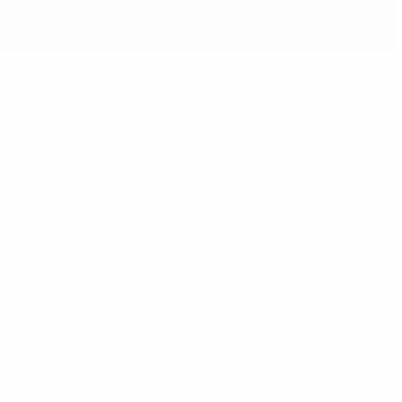
skab og
jø med