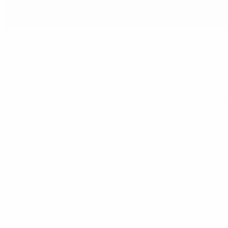
Forside
Om kommunen
Bjerringbro
start på hovedindhold
Midt i
mulig