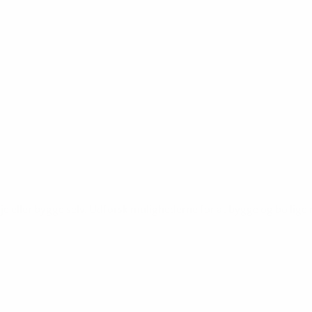
eje eller bygge selv. Udforsk mulighederne for at bygge og bo lige