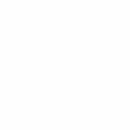
By og handel
I Bjerringbro finder du et stort udvalg. Byen har flere superm