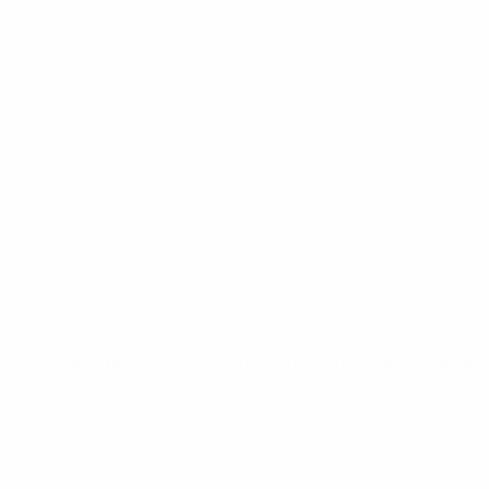
arkeder, og i den charmerende gågade frister store og små butikke