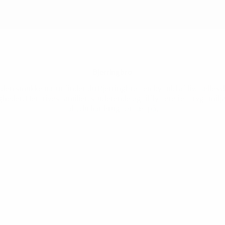
Bjerringbro
senest opdateret 15. juni 2026
 den smukke natur finder du Bjerringbro - en by fuld af liv, fælles
heder. Her trives familier, studerende og tilflyttere i et trygt mil
alt, du har brug for tæt på.