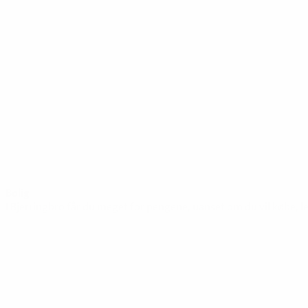
Bolig
I Bjerringbro får du meget for pengene, uanset om du vil købe, l