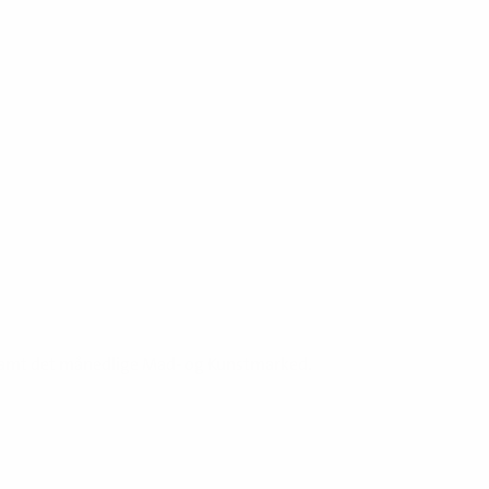
r samt det månedlige Mad- og Kunstmarked.