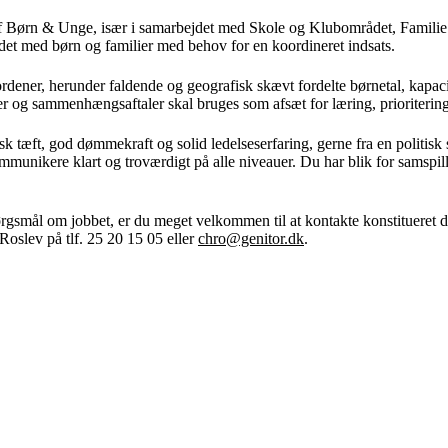
af Børn & Unge, især i samarbejdet med Skole og Klubområdet, Familie
det med børn og familier med behov for en koordineret indsats.
sordener, herunder faldende og geografisk skævt fordelte børnetal, ka
aler og sammenhængsaftaler skal bruges som afsæt for læring, prioriterin
sk tæft, god dømmekraft og solid ledelseserfaring, gerne fra en politis
munikere klart og troværdigt på alle niveauer. Du har blik for samspill
ørgsmål om jobbet, er du meget velkommen til at kontakte konstituere
 Roslev på tlf. 25 20 15 05 eller
chro@genitor.dk
.