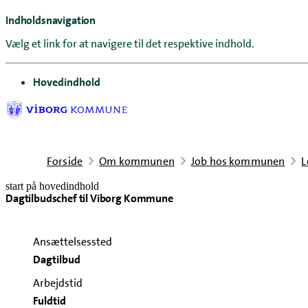
Indholdsnavigation
Vælg et link for at navigere til det respektive indhold.
gå til
Hovedindhold
Forside
Om kommunen
Job hos kommunen
L
start på hovedindhold
Dagtilbudschef til Viborg Kommune
senest opdateret 4. august 2026
Ansættelsessted
Dagtilbud
Arbejdstid
Fuldtid