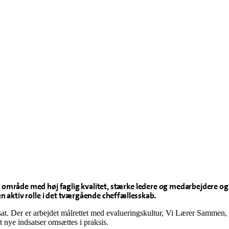
råde med høj faglig kvalitet, stærke ledere og medarbejdere og et 
 aktiv rolle i det tværgående cheffællesskab.
r sat. Der er arbejdet målrettet med evalueringskultur, Vi Lærer Samme
at nye indsatser omsættes i praksis.