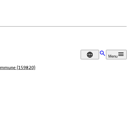
DA
Menu
 Kommune (159820)