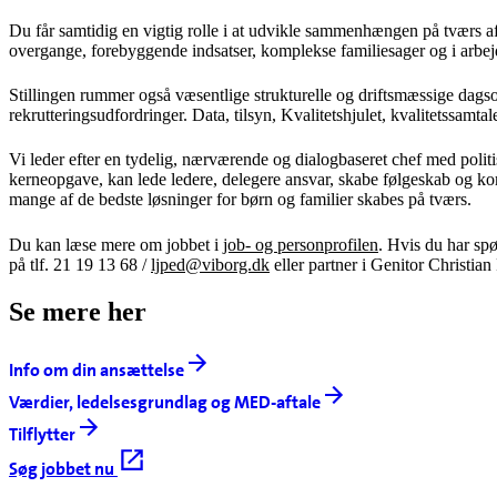
Du får samtidig en vigtig rolle i at udvikle sammenhængen på tværs 
overgange, forebyggende indsatser, komplekse familiesager og i arbej
Stillingen rummer også væsentlige strukturelle og driftsmæssige dag
rekrutteringsudfordringer. Data, tilsyn, Kvalitetshjulet, kvalitetssamt
Vi leder efter en tydelig, nærværende og dialogbaseret chef med politi
kerneopgave, kan lede ledere, delegere ansvar, skabe følgeskab og kom
mange af de bedste løsninger for børn og familier skabes på tværs.
Du kan læse mere om jobbet i
job- og personprofilen
. Hvis du har sp
på tlf. 21 19 13 68 /
ljped@viborg.dk
eller partner i Genitor Christian
Se mere her
Info om din ansættelse
Værdier, ledelsesgrundlag og MED-aftale
Tilflytter
Søg jobbet nu