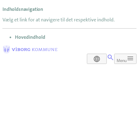
Indholdsnavigation
Vælg et link for at navigere til det respektive indhold.
gå til
Hovedindhold
DA
Menu