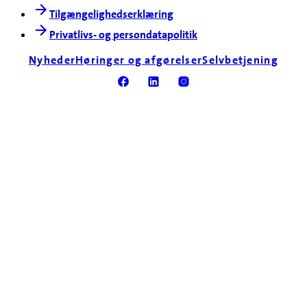
Tilgængelighedserklæring
Privatlivs- og persondatapolitik
Nyheder
Høringer og afgørelser
Selvbetjening