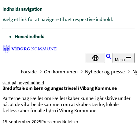
Indholdsnavigation
Vælg et link for at navigere til det respektive indhold.
gå til
Hovedindhold
DA
Menu
Forside
Om kommunen
Nyheder og presse
N
start på hovedindhold
Bred aftale om børn og unges trivsel i Viborg Kommune
senest opdateret 15. september 2025
Parterne bag Fælles om Fællesskaber kunne i går skrive under
på, at de vil arbejde sammen om at skabe stærke, lokale
fællesskaber for alle børn i Viborg Kommune.
15. september 2025
Pressemeddelelser