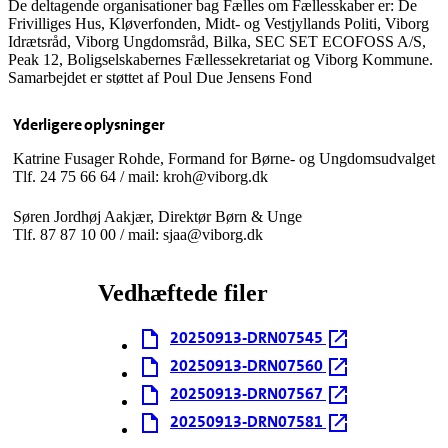
De deltagende organisationer bag Fælles om Fællesskaber er: De
Frivilliges Hus, Kløverfonden, Midt- og Vestjyllands Politi, Viborg
Idrætsråd, Viborg Ungdomsråd, Bilka, SEC SET ECOFOSS A/S,
Peak 12, Boligselskabernes Fællessekretariat og Viborg Kommune.
Samarbejdet er støttet af Poul Due Jensens Fond
Yderligere oplysninger
Katrine Fusager Rohde, Formand for Børne- og Ungdomsudvalget
Tlf. 24 75 66 64 / mail: kroh@viborg.dk
Søren Jordhøj Aakjær, Direktør Børn & Unge
Tlf. 87 87 10 00 / mail: sjaa@viborg.dk
Vedhæftede filer
20250913-DRN07545
20250913-DRN07560
20250913-DRN07567
20250913-DRN07581