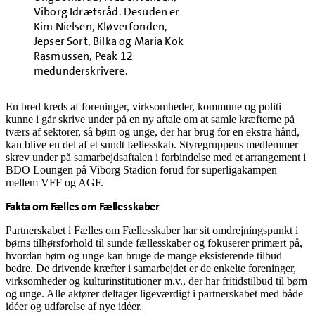
Viborg Idrætsråd. Desuden er
Kim Nielsen, Kløverfonden,
Jepser Sort, Bilka og Maria Kok
Rasmussen, Peak 12
medunderskrivere.
En bred kreds af foreninger, virksomheder, kommune og politi
kunne i går skrive under på en ny aftale om at samle kræfterne på
tværs af sektorer, så børn og unge, der har brug for en ekstra hånd,
kan blive en del af et sundt fællesskab. Styregruppens medlemmer
skrev under på samarbejdsaftalen i forbindelse med et arrangement i
BDO Loungen på Viborg Stadion forud for superligakampen
mellem VFF og AGF.
Fakta om Fælles om Fællesskaber
Partnerskabet i Fælles om Fællesskaber har sit omdrejningspunkt i
børns tilhørsforhold til sunde fællesskaber og fokuserer primært på,
hvordan børn og unge kan bruge de mange eksisterende tilbud
bedre. De drivende kræfter i samarbejdet er de enkelte foreninger,
virksomheder og kulturinstitutioner m.v., der har fritidstilbud til børn
og unge. Alle aktører deltager ligeværdigt i partnerskabet med både
idéer og udførelse af nye idéer.