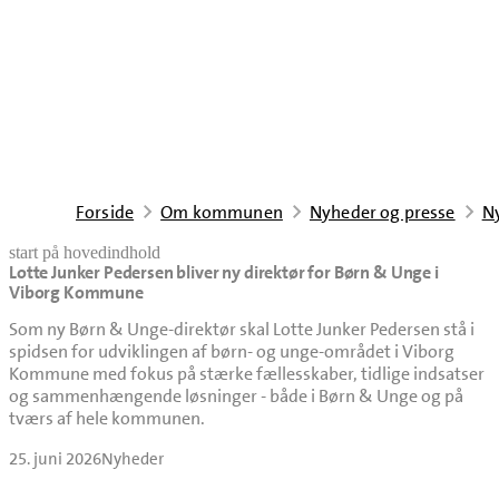
Forside
Om kommunen
Nyheder og presse
N
start på hovedindhold
Lotte Junker Pedersen bliver ny direktør for Børn & Unge i
senest opdateret 25. juni 2026
Viborg Kommune
Som ny Børn & Unge-direktør skal Lotte Junker Pedersen stå i
spidsen for udviklingen af børn- og unge-området i Viborg
Kommune med fokus på stærke fællesskaber, tidlige indsatser
og sammenhængende løsninger - både i Børn & Unge og på
tværs af hele kommunen.
25. juni 2026
Nyheder