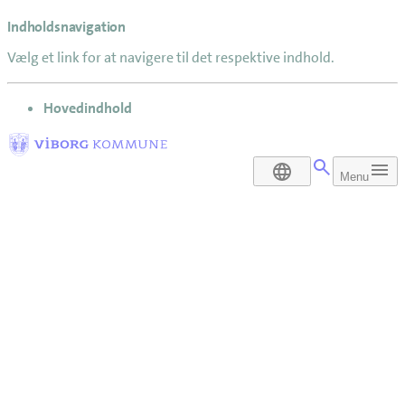
Indholdsnavigation
Vælg et link for at navigere til det respektive indhold.
gå til
Hovedindhold
DA
Menu