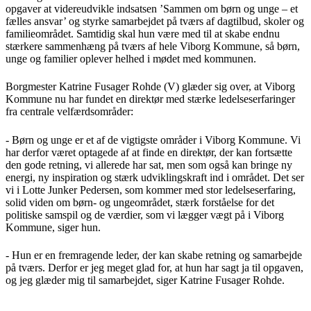
opgaver at videreudvikle indsatsen ’Sammen om børn og unge – et
fælles ansvar’ og styrke samarbejdet på tværs af dagtilbud, skoler og
familieområdet. Samtidig skal hun være med til at skabe endnu
stærkere sammenhæng på tværs af hele Viborg Kommune, så børn,
unge og familier oplever helhed i mødet med kommunen.
Borgmester Katrine Fusager Rohde (V) glæder sig over, at Viborg
Kommune nu har fundet en direktør med stærke ledelseserfaringer
fra centrale velfærdsområder:
- Børn og unge er et af de vigtigste områder i Viborg Kommune. Vi
har derfor været optagede af at finde en direktør, der kan fortsætte
den gode retning, vi allerede har sat, men som også kan bringe ny
energi, ny inspiration og stærk udviklingskraft ind i området. Det ser
vi i Lotte Junker Pedersen, som kommer med stor ledelseserfaring,
solid viden om børn- og ungeområdet, stærk forståelse for det
politiske samspil og de værdier, som vi lægger vægt på i Viborg
Kommune, siger hun.
- Hun er en fremragende leder, der kan skabe retning og samarbejde
på tværs. Derfor er jeg meget glad for, at hun har sagt ja til opgaven,
og jeg glæder mig til samarbejdet, siger Katrine Fusager Rohde.