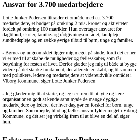
Ansvar for 3.700 medarbejdere
Lotte Junker Pedersen tiltræder et område med ca. 3.700
medarbejdere, et budget på omkring 2 mia. kroner og aktiviteter
fordelt på omkring 100 matrikler. Hun overtager ansvaret for
dagtilbud, skoler, familie- og rådgivningsområdet, tandpleje,
sundhedspleje og en række øvrige tilbud til børn, unge og familier.
- Børne- og ungeområdet ligger mig meget på sinde, fordi det er her,
vi er med til at skabe de muligheder og fællesskaber, som får
betydning for resten af livet. Derfor glæder jeg mig til både at bygge
videre på det stærke fundament, der allerede er skabt, og til sammen
med politikere, ledere og medarbejdere at videreudvikle området i
Viborg Kommune, siger Lotte Junker Pedersen.
- Jeg glæder mig til at starte, og jeg ser frem til at lytte og lære
organisationen godt at kende samt møde de mange dygtige
medarbejdere og ledere, der hver dag gør en forskel for børn, unge
og familier. Samarbejde, tillid og fælles ansvar fylder meget i Viborg
Kommune, og dét ser jeg virkelig frem til at blive en del af, siger
hun.
Fakta om Lotte Junker Pedersen