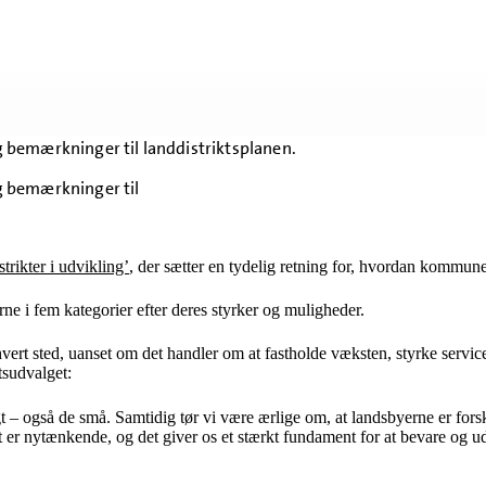
 bemærkninger til landdistriktsplanen.
g bemærkninger til
trikter i udvikling’
, der sætter en tydelig retning for, hvordan kommune
ne i fem kategorier efter deres styrker og muligheder.
hvert sted, uanset om det handler om at fastholde væksten, styrke servicef
tsudvalget:
igt – også de små. Samtidig tør vi være ærlige om, at landsbyerne er for
et er nytænkende, og det giver os et stærkt fundament for at bevare og u