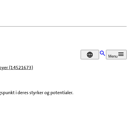
DA
Menu
dsbyer (14521673)
spunkt i deres styrker og potentialer.