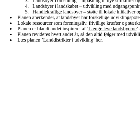
Landsbyer i omstilling – tilpasning til nye strukturer 
Landsbyer i landskabet – udvikling med udgangspunkt
Handlekraftige landsbyer – støtte til lokale initiativer 
Planen anerkender, at landsbyer har forskellige udviklingspoten
Lokale ressourcer som foreningsliv, frivillige kræfter og stærk
Planen er blandt andet inspireret af ’
Længe leve landsbyerne
’
Planen revideres hvert andet år, så den altid følger med udvikli
Læs planen ’Landdistrikter i udvikling’ her
.