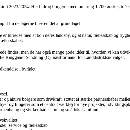
ført i 2023/2024. Her bidrog borgerne med omkring 1.700 ønsker, idée
put fra deltagerne blev en del af grundlaget.
er tilfredse med at bo i deres landsby, og at natur, fællesskab og tryghe
ællesskabet.
llerede findes, men de har også mange gode idéer til, hvordan vi kan udvi
ofie Ringgaard Schøning (C), næstformand for Landdistriktsudvalget.
dkendelse i byrådet.
vsel.
er og aktive borgere som drivkraft, støttet af stærke partnerskaber me
yer og fungerer som et centralt værktøj for nye projekter, udviklingspla
 sammenhæng og styrker både store og små lokalsamfund.
vskvalitet
del, service og fællesskab