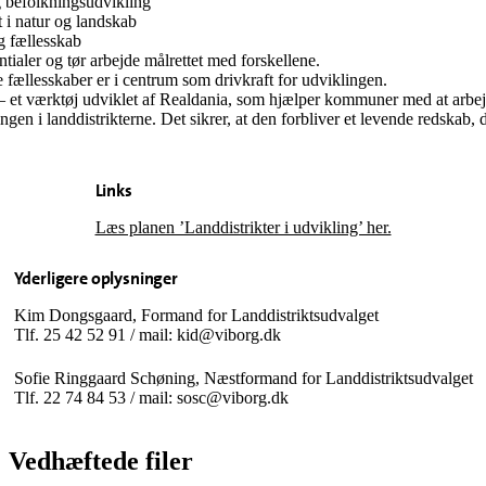
og befolkningsudvikling
 i natur og landskab
og fællesskab
tialer og tør arbejde målrettet med forskellene.
e fællesskaber er i centrum som drivkraft for udviklingen.
 – et værktøj udviklet af Realdania, som hjælper kommuner med at arbej
ngen i landdistrikterne. Det sikrer, at den forbliver et levende redskab,
Links
Læs planen ’Landdistrikter i udvikling’ her.
Yderligere oplysninger
Kim Dongsgaard, Formand for Landdistriktsudvalget
Tlf. 25 42 52 91 / mail: kid@viborg.dk
Sofie Ringgaard Schøning, Næstformand for Landdistriktsudvalget
Tlf. 22 74 84 53 / mail: sosc@viborg.dk
Vedhæftede filer