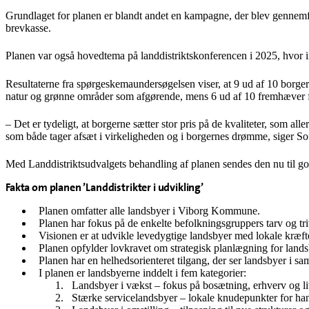
Grundlaget for planen er blandt andet en kampagne, der blev gennem
brevkasse.
Planen var også hovedtema på landdistriktskonferencen i 2025, hvor in
Resultaterne fra spørgeskemaundersøgelsen viser, at 9 ud af 10 borgere 
natur og grønne områder som afgørende, mens 6 ud af 10 fremhæver f
– Det er tydeligt, at borgerne sætter stor pris på de kvaliteter, som a
som både tager afsæt i virkeligheden og i borgernes drømme, siger S
Med Landdistriktsudvalgets behandling af planen sendes den nu til go
Fakta om planen ’Landdistrikter i udvikling’
Planen omfatter alle landsbyer i Viborg Kommune.
Planen har fokus på de enkelte befolkningsgruppers tarv og tri
Visionen er at udvikle levedygtige landsbyer med lokale kræft
Planen opfylder lovkravet om strategisk planlægning for landsb
Planen har en helhedsorienteret tilgang, der ser landsbyer i
I planen er landsbyerne inddelt i fem kategorier:
Landsbyer i vækst – fokus på bosætning, erhverv og li
Stærke servicelandsbyer – lokale knudepunkter for han