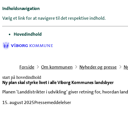
Indholdsnavigation
Vælg et link for at navigere til det respektive indhold.
gå til
Hovedindhold
Forside
Om kommunen
Nyheder og presse
N
start på hovedindhold
Ny plan skal styrke livet i alle Viborg Kommunes landsbyer
senest opdateret 7. juli 2026
Planen ’Landdistrikter i udvikling’ giver retning for, hvordan 
15. august 2025
Pressemeddelelser