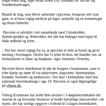
nogle enkle ting, siger Brian Roed (A), formand for Social- og
Sundhedsudvalget.
Blandt de ting, som bliver anbefalet i pjecerne, borgerne selv kan
gøre, er at have vigtig medicin på lager, anskaffe sig en lommelygte
og ekstra batterier.
Pjecerne er udviklet i tæt samarbejde med Udsatterådet,
Handicaprådet og Ældrerådet, der alle har bidraget med input til
både indhold og form.
– Det har været vigtigt for os, at pjecerne er lette at forstå og giver
mening i hverdagen. Derfor har vi lyttet til dem, det handler om, så
budskaberne er klare og brugbare, siger Johannes Vesterby.
Pjecerne bliver distribueret til alle de borgere i kommunen, som vi
yder hjælp og støtte til via plejecentre, dagcentre, hjemmepleje,
bostøtte, bosteder og madservice. Det sker i forbindelse med den
nationale beredskabsuge i uge 19. Pjecerne er også tilgængelige
på
viborg.dk.
Viborg Kommune har holdt flere øvelser i 3-døgnsberedskabet det
seneste år og forventer fremover at holde halvårlige mini-øvelser i de
teams, der har særlige opgaver i forhold til 3-dages-beredskabet.