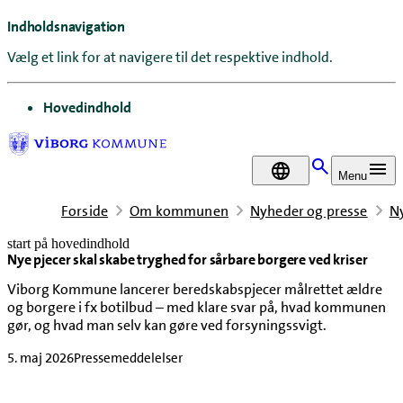
Indholdsnavigation
Vælg et link for at navigere til det respektive indhold.
gå til
Hovedindhold
DA
Menu
Forside
Om kommunen
Nyheder og presse
N
start på hovedindhold
Nye pjecer skal skabe tryghed for sårbare borgere ved kriser
senest opdateret 7. maj 2026
Viborg Kommune lancerer beredskabspjecer målrettet ældre
og borgere i fx botilbud – med klare svar på, hvad kommunen
gør, og hvad man selv kan gøre ved forsyningssvigt.
5. maj 2026
Pressemeddelelser