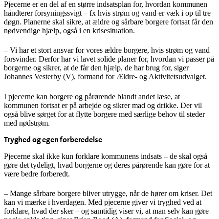
Pjecerne er en del af en større indsatsplan for, hvordan kommunen
håndterer forsyningssvigt – fx hvis strøm og vand er væk i op til tre
døgn. Planerne skal sikre, at ældre og sårbare borgere fortsat får den
nødvendige hjælp, også i en krisesituation.
– Vi har et stort ansvar for vores ældre borgere, hvis strøm og vand
forsvinder. Derfor har vi lavet solide planer for, hvordan vi passer på
borgerne og sikrer, at de får den hjælp, de har brug for, siger
Johannes Vesterby (V), formand for Ældre- og Aktivitetsudvalget.
I pjecerne kan borgere og pårørende blandt andet læse, at
kommunen fortsat er på arbejde og sikrer mad og drikke. Der vil
også blive sørget for at flytte borgere med særlige behov til steder
med nødstrøm.
Tryghed og egen forberedelse
Pjecerne skal ikke kun forklare kommunens indsats – de skal også
gøre det tydeligt, hvad borgerne og deres pårørende kan gøre for at
være bedre forberedt.
– Mange sårbare borgere bliver utrygge, når de hører om kriser. Det
kan vi mærke i hverdagen. Med pjecerne giver vi tryghed ved at
forklare, hvad der sker – og samtidig viser vi, at man selv kan gøre