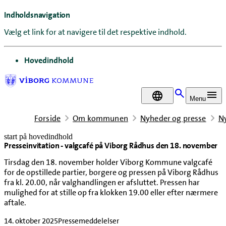
Indholdsnavigation
Vælg et link for at navigere til det respektive indhold.
gå til
Hovedindhold
DA
Menu
Forside
Om kommunen
Nyheder og presse
N
start på hovedindhold
Presseinvitation - valgcafé på Viborg Rådhus den 18. november
senest opdateret 14. oktober 2025
Tirsdag den 18. november holder Viborg Kommune valgcafé
for de opstillede partier, borgere og pressen på Viborg Rådhus
fra kl. 20.00, når valghandlingen er afsluttet. Pressen har
mulighed for at stille op fra klokken 19.00 eller efter nærmere
aftale.
14. oktober 2025
Pressemeddelelser