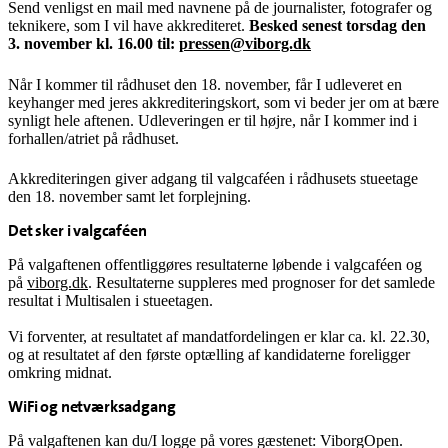
Send venligst en mail med navnene på de journalister, fotografer og
teknikere, som I vil have akkrediteret.
Besked senest torsdag den
3. november kl. 16.00 til:
pressen@viborg.dk
Når I kommer til rådhuset den 18. november, får I udleveret en
keyhanger med jeres akkrediteringskort, som vi beder jer om at bære
synligt hele aftenen. Udleveringen er til højre, når I kommer ind i
forhallen/atriet på rådhuset.
Akkrediteringen giver adgang til valgcaféen i rådhusets stueetage
den 18. november samt let forplejning.
Det sker i valgcaféen
På valgaftenen offentliggøres resultaterne løbende i valgcaféen og
på
viborg.dk
. Resultaterne suppleres med prognoser for det samlede
resultat i Multisalen i stueetagen.
Vi forventer, at resultatet af mandatfordelingen er klar ca. kl. 22.30,
og at resultatet af den første optælling af kandidaterne foreligger
omkring midnat.
WiFi og netværksadgang
På valgaftenen kan du/I logge på vores gæstenet: ViborgOpen.