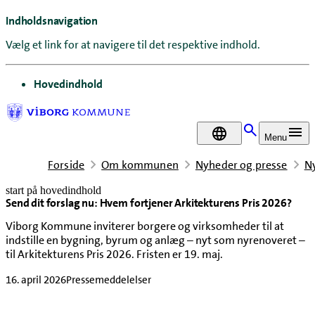
Indholdsnavigation
Vælg et link for at navigere til det respektive indhold.
gå til
Hovedindhold
DA
Menu
Forside
Om kommunen
Nyheder og presse
N
start på hovedindhold
Send dit forslag nu: Hvem fortjener Arkitekturens Pris 2026?
senest opdateret 16. april 2026
Viborg Kommune inviterer borgere og virksomheder til at
indstille en bygning, byrum og anlæg – nyt som nyrenoveret –
til Arkitekturens Pris 2026. Fristen er 19. maj.
16. april 2026
Pressemeddelelser