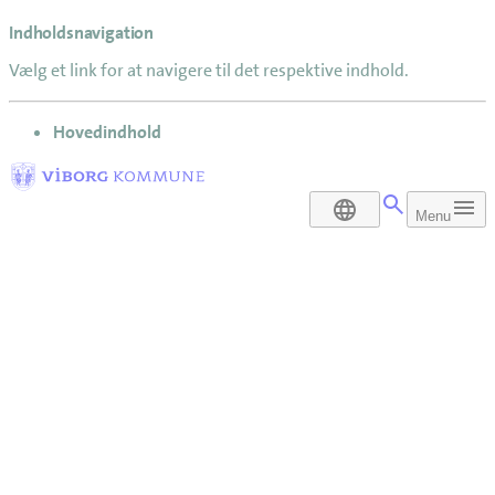
Indholdsnavigation
Vælg et link for at navigere til det respektive indhold.
gå til
Hovedindhold
DA
Menu