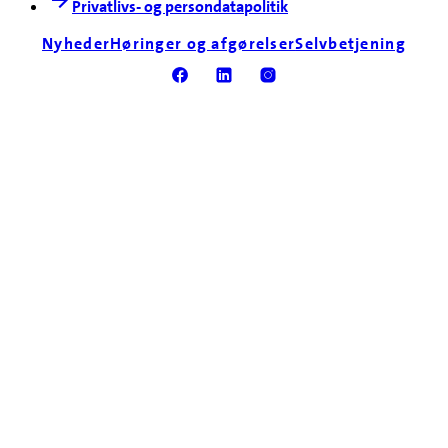
Privatlivs- og persondatapolitik
Nyheder
Høringer og afgørelser
Selvbetjening