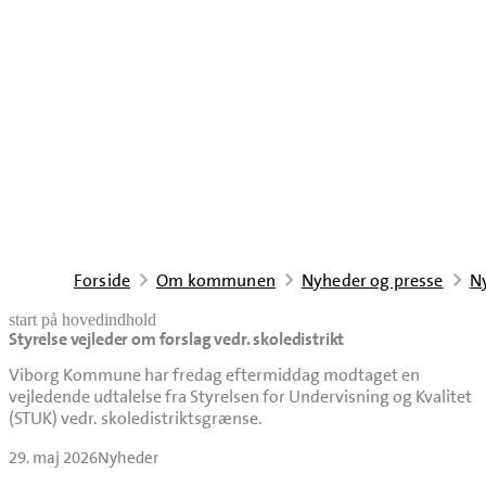
Forside
Om kommunen
Nyheder og presse
N
start på hovedindhold
Styrelse vejleder om forslag vedr. skoledistrikt
senest opdateret 30. maj 2026
Viborg Kommune har fredag eftermiddag modtaget en
vejledende udtalelse fra Styrelsen for Undervisning og Kvalitet
(STUK) vedr. skoledistriktsgrænse.
29. maj 2026
Nyheder