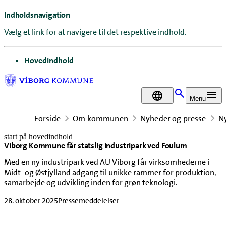
Indholdsnavigation
Vælg et link for at navigere til det respektive indhold.
gå til
Hovedindhold
DA
Menu
Forside
Om kommunen
Nyheder og presse
N
start på hovedindhold
Viborg Kommune får statslig industripark ved Foulum
senest opdateret 28. oktober 2025
Med en ny industripark ved AU Viborg får virksomhederne i
Midt- og Østjylland adgang til unikke rammer for produktion,
samarbejde og udvikling inden for grøn teknologi.
28. oktober 2025
Pressemeddelelser