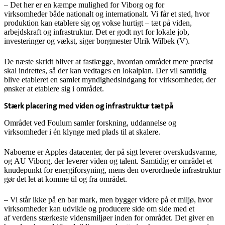
– Det her er en kæmpe mulighed for Viborg og for
virksomheder både nationalt og internationalt. Vi får et sted, hvor
produktion kan etablere sig og vokse hurtigt – tæt på viden,
arbejdskraft og infrastruktur. Det er godt nyt for lokale job,
investeringer og vækst, siger borgmester Ulrik Wilbek (V).
De næste skridt bliver at fastlægge, hvordan området mere præcist
skal indrettes, så der kan vedtages en lokalplan. Der vil samtidig
blive etableret en samlet myndighedsindgang for virksomheder, der
ønsker at etablere sig i området.
Stærk placering med viden og infrastruktur tæt på
Området ved Foulum samler forskning, uddannelse og
virksomheder i én klynge med plads til at skalere.
Naboerne er Apples datacenter, der på sigt leverer overskudsvarme,
og AU Viborg, der leverer viden og talent. Samtidig er området et
knudepunkt for energiforsyning, mens den overordnede infrastruktur
gør det let at komme til og fra området.
– Vi står ikke på en bar mark, men bygger videre på et miljø, hvor
virksomheder kan udvikle og producere side om side med et
af verdens stærkeste vidensmiljøer inden for området. Det giver en