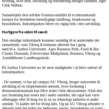
hverdag, hvor drift, udvikling og rekruttering hænger sammen, siger
Ulrik Wilbek.
Samarbejdet skal udvikle Foulum-området til et internationalt
hotspot for fremtidens bæredygtige landbrug, bioøkonomi og
biosolutions. Industriparken bliver en vigtig brik i den udvikling.
Hurtigere fra viden til værdi
Den statslige industripark kommer samtidig til at understøtte det
samarbejde, som Viborg Kommune allerede har i gang
med bl.a. Aarhus Universitet, Agro Business Park, Food & Bio
Cluster Denmark, Erhvervshus Midtjylland, Business Viborg og
Asmildkloster Landbrugsskole.
På Aarhus Universitet ser de store muligheder i at blive naboer til
industriparken:
- De rammer, vi har på campus AU Viborg, bruger universitet til
udvikling af en eksperimentel metode, hvor forskning i
demonstrationsskala kan blive testet i hele økosystemer. Altså den
nye forskning kan testes ind i andre områder, der også kan være
afhængige eller få brug for fx en ny teknologi indenfor et andet
område. Vi kalder det for living labs. Og på AU Viborg arbejder vi
allerede med det inden for fødevarer, energi, biosolutions og vand –