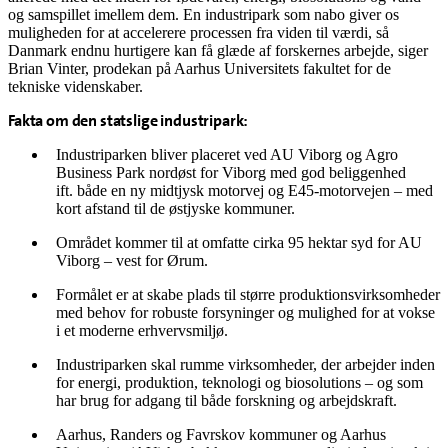
og samspillet imellem dem. En industripark som nabo giver os
muligheden for at accelerere processen fra viden til værdi, så
Danmark endnu hurtigere kan få glæde af forskernes arbejde, siger
Brian Vinter, prodekan på Aarhus Universitets fakultet for de
tekniske videnskaber.
Fakta om den statslige industripark:
Industriparken bliver placeret ved AU Viborg og Agro
Business Park nordøst for Viborg med god beliggenhed
ift. både en ny midtjysk motorvej og E45-motorvejen – med
kort afstand til de østjyske kommuner.
Området kommer til at omfatte cirka 95 hektar syd for AU
Viborg – vest for Ørum.
Formålet er at skabe plads til større produktionsvirksomheder
med behov for robuste forsyninger og mulighed for at vokse
i et moderne erhvervsmiljø.
Industriparken skal rumme virksomheder, der arbejder inden
for energi, produktion, teknologi og biosolutions – og som
har brug for adgang til både forskning og arbejdskraft.
Aarhus, Randers og Favrskov kommuner og Aarhus