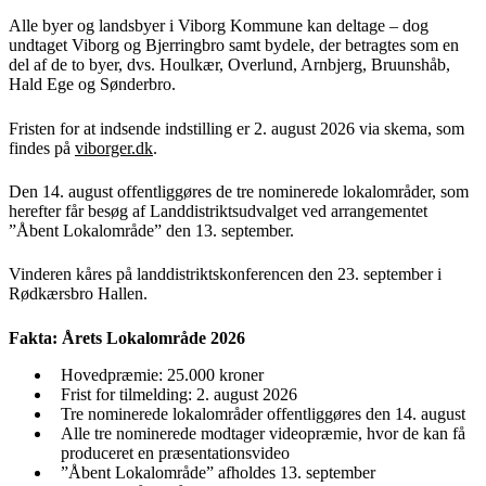
Alle byer og landsbyer i Viborg Kommune kan deltage – dog
undtaget Viborg og Bjerringbro samt bydele, der betragtes som en
del af de to byer, dvs. Houlkær, Overlund, Arnbjerg, Bruunshåb,
Hald Ege og Sønderbro.
Fristen for at indsende indstilling er 2. august 2026 via skema, som
findes på
viborger.dk
.
Den 14. august offentliggøres de tre nominerede lokalområder, som
herefter får besøg af Landdistriktsudvalget ved arrangementet
”Åbent Lokalområde” den 13. september.
Vinderen kåres på landdistriktskonferencen den 23. september i
Rødkærsbro Hallen.
Fakta: Årets Lokalområde 2026
Hovedpræmie: 25.000 kroner
Frist for tilmelding: 2. august 2026
Tre nominerede lokalområder offentliggøres den 14. august
Alle tre nominerede modtager videopræmie, hvor de kan få
produceret en præsentationsvideo
”Åbent Lokalområde” afholdes 13. september