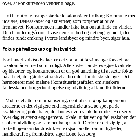
over, at konkurrencen vender tilbage.
– Vi har utrolig mange stærke lokalområder i Viborg Kommune med
ildsjæle, fællesskaber og aktiviteter, som fortjener at blive
fremhævet. Konkurrencen handler ikke kun om at finde en vinder.
Den handler også om at vise den stolthed og det engagement, der
findes rundt omkring i vores landsbyer og mindre byer, siger hun.
Fokus på fællesskab og livskvalitet
For Landdistriktsudvalget er det vigtigt at få så mange forskellige
lokalområder med som muligt. Alle steder har deres egne kvaliteter
og historier, og konkurrencen er en god anledning til at sætte fokus
på alt det, der gør det attraktivt at bo uden for de største byer. Det
harmonerer med målene i konstitueringsaftalen om stærkere
fællesskaber, borgerinddragelse og udvikling af landdistrikterne.
- Midt i debatter om urbanisering, centralisering og kampen om
arealerne er det vigtigere end nogensinde at sætte spot på de
kvaliteter og potentialer, der findes i vores lokalområder. Her ser vi
hver dag et stærkt engagement, lokale initiativer og fællesskaber, der
skaber udvikling og sammenhængskraft. Derfor er det vigtigt, at
fortællingen om landdistrikterne også handler om muligheder,
handlekraft og fremtidstro, siger Lone Kastberg.