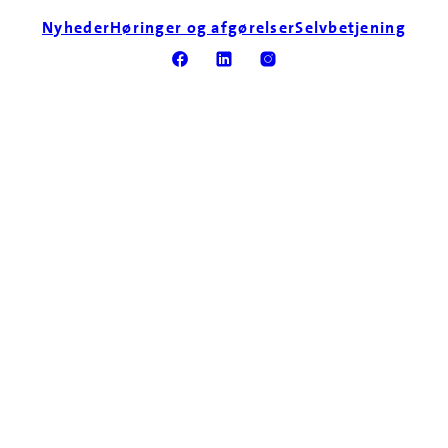
Nyheder
Høringer og afgørelser
Selvbetjening