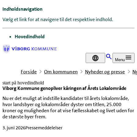
Indholdsnavigation
Vælg et link for at navigere til det respektive indhold.
gå til
Hovedindhold
DA
Menu
Forside
Om kommunen
Nyheder og presse
N
start på hovedindhold
Viborg Kommune genopliver kåringen af Årets Lokalområde
senest opdateret 3. juni 2026
Nu er det muligt at indstille kandidater til årets lokalområde,
hvor landsbyer og lokalområder dyster om titlen, 25.000
kroner og muligheden for at vise fællesskabet og livet uden for
de største byer frem.
3. juni 2026
Pressemeddelelser